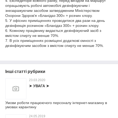
4. Експедитори кожного ранку, перед виїздом на маршрут
опрацьовують робочі автомобілі дезінфікуючим і
знезаражуючим засобом затвердженим Міністерством
Охорони Здоров'я «Бланідаз 300» + розчин хлору.
5. У офісних приміщеннях проводитися два рази на день
дезінфекція розчином «Бланідаз 300» + розчин хлору.
6. Кожному працівнику видається дезінфікуючий засіб з
вмістом спирту не менше 70%.
7. В усіх приміщеннях розміщені додаткові ємності з
дезінфікуючим засобом з вмістом спирту не менше 70%.
Інші статті рубрики
23.03.2020
➤ УВАГА ➤
Умови роботи працюючого персоналу інтернет-магазину в
умовах карантину
24.05.2019