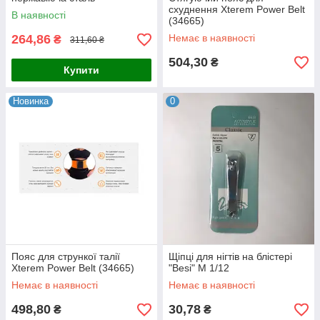
схуднення Xterem Power Belt
В наявності
(34665)
264,86
Немає в наявності
₴
311,60 ₴
504,30
₴
Купити
Новинка
0
Пояс для стрункої талії
Щіпці для нігтів на блістері
Xterem Power Belt (34665)
"Besi" М 1/12
Немає в наявності
Немає в наявності
498,80
30,78
₴
₴