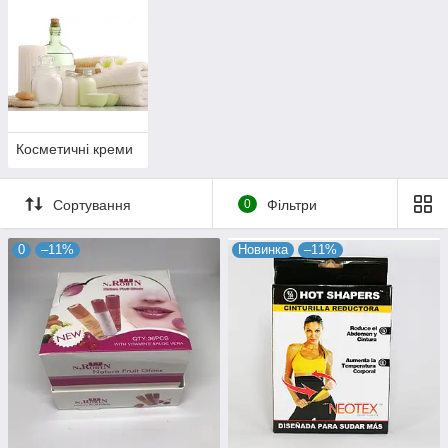
Косметичні креми
Сортування
0
Фільтри
0
–11%
Новинка
–11%