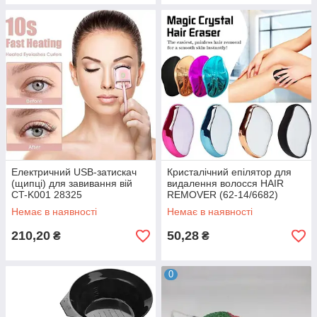
Електричний USB-затискач
Кристалічний епілятор для
(щипці) для завивання вій
видалення волосся HAIR
CT-K001 28325
REMOVER (62-14/6682)
Немає в наявності
Немає в наявності
210,20
50,28
₴
₴
0