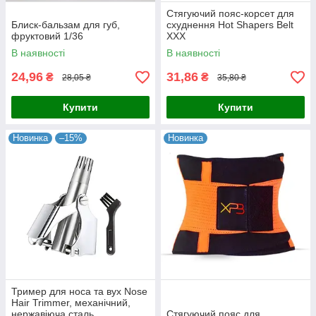
Стягуючий пояс-корсет для
Блиск-бальзам для губ,
схуднення Hot Shapers Belt
фруктовий 1/36
ХХХ
В наявності
В наявності
24,96
31,86
₴
₴
28,05 ₴
35,80 ₴
Купити
Купити
Новинка
–15%
Новинка
Тример для носа та вух Nose
Hair Trimmer, механічний,
нержавіюча сталь
Стягуючий пояс для