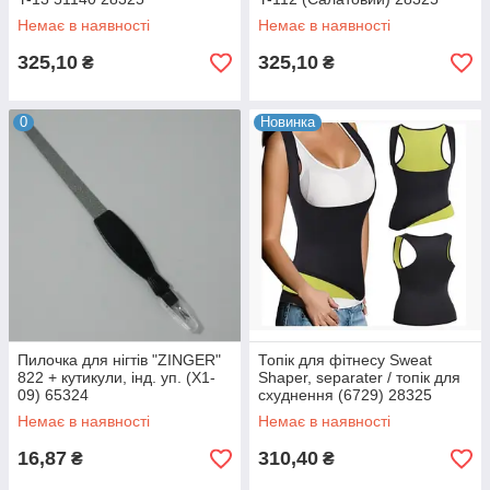
Немає в наявності
Немає в наявності
325,10
325,10
₴
₴
0
Новинка
Пилочка для нігтів "ZINGER"
Топік для фітнесу Sweat
822 + кутикули, інд. уп. (X1-
Shaper, separater / топік для
09) 65324
схуднення (6729) 28325
Немає в наявності
Немає в наявності
16,87
310,40
₴
₴