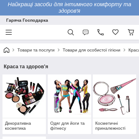
Найкращі засоби для інтимного комфорту та
здоров'я
Гаряча Господарка
Товари та послуги
Товари для особистої гігієни
Крас
Краса та здоров'я
Декоративна
Одяг для йоги та
Косметичні
косметика
фітнесу
приналежності