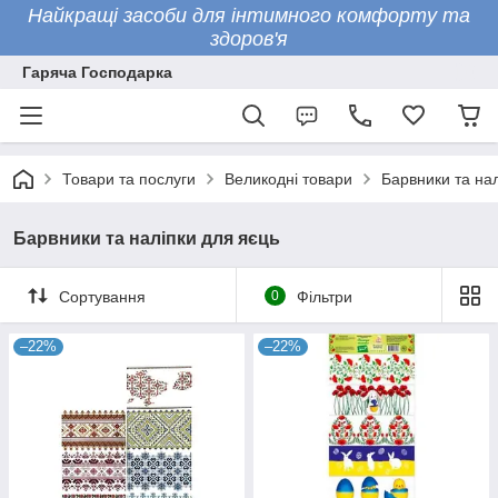
Найкращі засоби для інтимного комфорту та
здоров'я
Гаряча Господарка
Товари та послуги
Великодні товари
Барвники та нал
Барвники та наліпки для яєць
Сортування
0
Фільтри
–22%
–22%