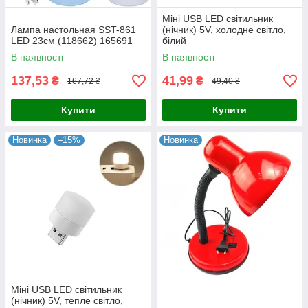
Міні USB LED світильник
Лампа настольная SST-861
(нічник) 5V, холодне світло,
LED 23см (118662) 165691
білий
В наявності
В наявності
137,53
41,99
₴
₴
167,72 ₴
49,40 ₴
Купити
Купити
Новинка
–15%
Новинка
Міні USB LED світильник
(нічник) 5V, тепле світло,