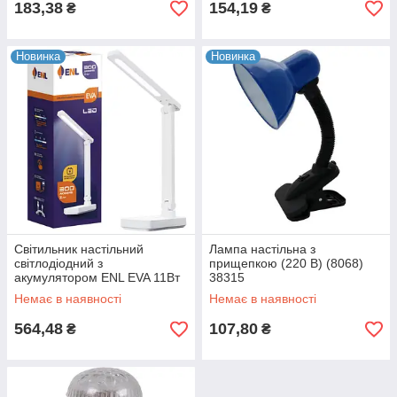
183,38
154,19
₴
₴
Новинка
Новинка
Світильник настільний
Лампа настільна з
світлодіодний з
прищепкою (220 В) (8068)
акумулятором ENL EVA 11Вт
38315
3000-6000K Білий 28325
Немає в наявності
Немає в наявності
564,48
107,80
₴
₴