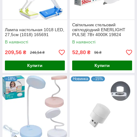
Cвітильник стельовий
Лампа настольная 1018 LED,
світлодіодний ENERLIGHT
27,5см (1018) 165691
PULSE 7Вт 4000К 19824
В наявності
В наявності
209,56
52,80
₴
₴
246,54 ₴
96 ₴
Купити
Купити
–18%
Новинка
–15%