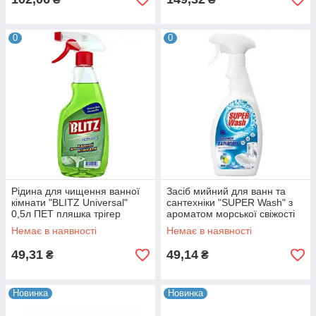
0
0
Рідина для чищення ванної
Засіб мийний для ванн та
кімнати "BLITZ Universal"
сантехніки "SUPER Wash" з
0,5л ПЕТ пляшка трігер
ароматом морської свіжості
(18шт/уп) 19824
500 мл 19824
Немає в наявності
Немає в наявності
49,31
49,14
₴
₴
Новинка
Новинка