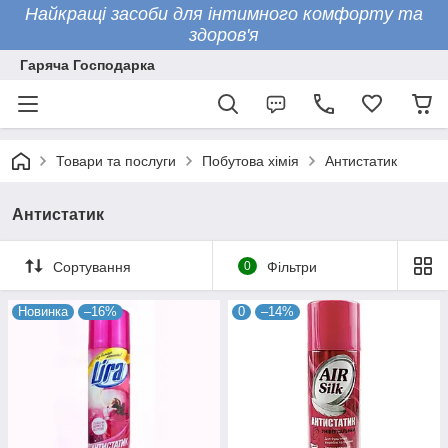
Найкращі засоби для інтимного комфорту та
здоров'я
Гаряча Господарка
Товари та послуги
Побутова хімія
Антистатик
Антистатик
Сортування
0
Фільтри
Новинка
–16%
0
–14%