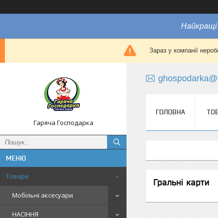
Найкращі 
Зараз у компанії нероб
ghospodarka@
ГОЛОВНА
ТО
Гаряча Господарка
Товари
Гральні карти
Мобільні аксесуари
НАСІННЯ