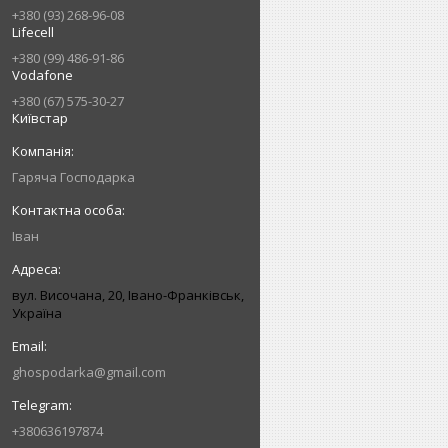
+380 (93) 268-96-08
Lifecell
+380 (99) 486-91-86
Vodafone
+380 (67) 575-30-27
Київстар
Гаряча Господарка
Іван
вул. Височана, 20, Івано-Франківськ,
Україна
ghospodarka@gmail.com
+380636197874