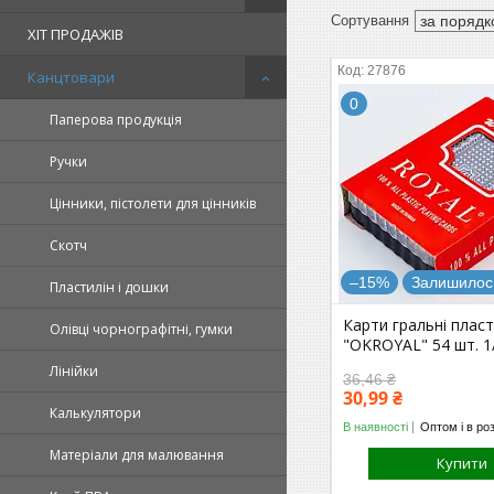
ХІТ ПРОДАЖІВ
27876
Канцтовари
0
Паперова продукція
Ручки
Цінники, пістолети для цінників
Скотч
–15%
Залишилось
Пластилін і дошки
Карти гральні пласт
Олівці чорнографітні, гумки
"OKROYAL" 54 шт. 1
Лінійки
36,46 ₴
30,99 ₴
Калькулятори
В наявності
Оптом і в ро
Матеріали для малювання
Купити