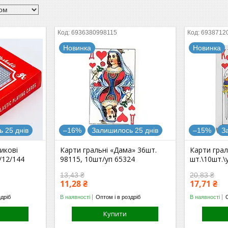
6936380998115
6938712
Новинка
Новинка
 25 днів
–16%
Залишилось 25 днів
–15%
З
икові
Карти гральні «Дама» 36шт.
Карти гра
/12/144
98115, 10шт/уп 65324
шт.\10шт.\
13,43 ₴
20,83 ₴
11,28 ₴
17,71 ₴
здріб
В наявності
Оптом і в роздріб
В наявності
Купити