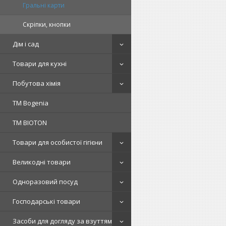
Гральні карти
Скріпки, кнопки
Дім і сад
Товари для кухні
Побутова хімія
ТМ Bogenia
ТМ BIOTON
Товари для особистої гігієни
Великодні товари
Одноразовий посуд
Господарські товари
Засоби для догляду за взуттям