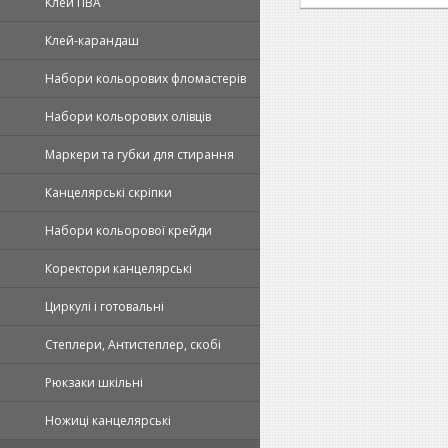
Клей ПВА
Клей-карандаш
Набори кольорових фломастерів
Набори кольорових олівців
Маркери та губки для стирання
Канцелярські скріпки
Набори кольорової крейди
Коректори канцелярські
Циркулі і готовальні
Степлери, Антистеплер, скобі
Рюкзаки шкільні
Ножиці канцелярські