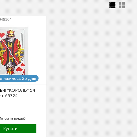
048104
алишилось 25 днів
льні "КОРОЛЬ" 54
уп. 65324
Оптом і в роздріб
Купити