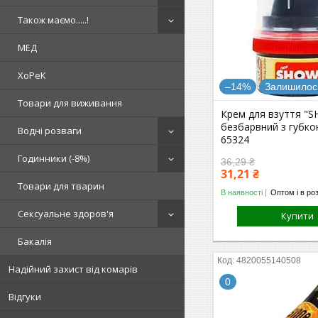
Також маємо.....!
МЕД
ХоРеК
–14%
Залишилось
Товари для виживання
Крем для взуття "
безбарвний з губко
Водні розваги
65324
Годинники (-8%)
36,29 ₴
31,21 ₴
Товари для тварин
В наявності
Оптом і в ро
Сексуальне здоров'я
Купити
Бакалія
4820055140508
Надійний захист від комарів
0
Відгуки