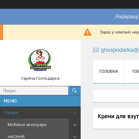
Найкращі 
Зараз у компанії не
ghospodarka@
ГОЛОВНА
ТО
Гаряча Господарка
Товари
Креми для взут
Мобільні аксесуари
НАСІННЯ