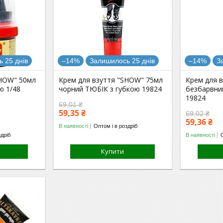
 25 днів
–14%
Залишилось 25 днів
–14%
З
SHOW" 50мл
Крем для взуття "SHOW" 75мл
Крем для 
ю 1/48
чорний ТЮБІК з губкою 19824
безбарвни
19824
69,01 ₴
59,35 ₴
69,02 ₴
59,36 ₴
В наявності
Оптом і в роздріб
здріб
В наявності
Купити