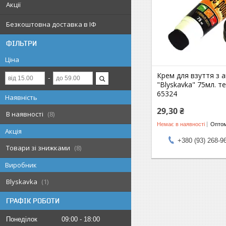
Акції
Безкоштовна доставка в ІФ
ФІЛЬТРИ
Ціна
Крем для взуття з 
"Blyskavka" 75мл. т
65324
Наявність
29,30 ₴
В наявності
8
Немає в наявності
Оптом
Акція
+380 (93) 268-9
Товари зі знижками
8
Виробник
Blyskavka
1
ГРАФІК РОБОТИ
Понеділок
09:00
18:00