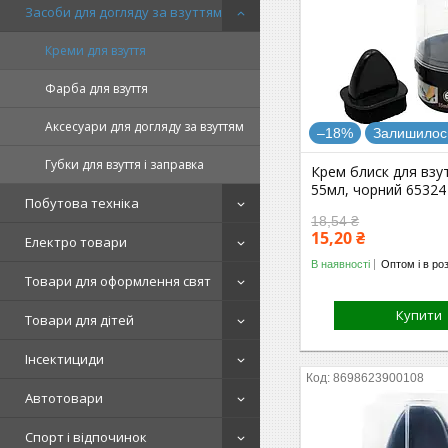
Засоби для догляду за взуттям
Креми для взуття
Фарба для взуття
Аксесуари для догляду за взуттям
–18%
Залишилось
Губки для взуття і заправка
Крем блиск для взу
55мл, чорний 65324
Побутова техніка
18,54 ₴
15,20 ₴
Електро товари
В наявності
Оптом і в ро
Товари для оформлення свят
Купити
Товари для дітей
Інсектициди
8698623900108
Автотовари
Спорт і відпочинок