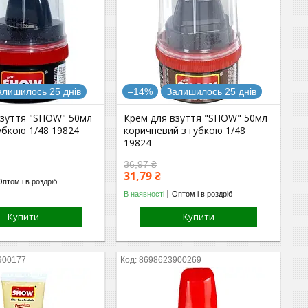
алишилось 25 днів
–14%
Залишилось 25 днів
взуття "SHOW" 50мл
Крем для взуття "SHOW" 50мл
убкою 1/48 19824
коричневий з губкою 1/48
19824
36,97 ₴
31,79 ₴
Оптом і в роздріб
В наявності
Оптом і в роздріб
Купити
Купити
900177
8698623900269