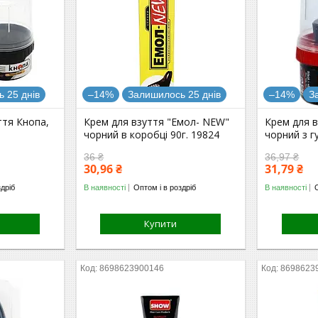
 25 днів
–14%
Залишилось 25 днів
–14%
З
ття Кнопа,
Крем для взуття "Емол- NEW"
Крем для 
чорний в коробці 90г. 19824
чорний з г
36 ₴
36,97 ₴
30,96 ₴
31,79 ₴
здріб
В наявності
Оптом і в роздріб
В наявності
Купити
8698623900146
8698623