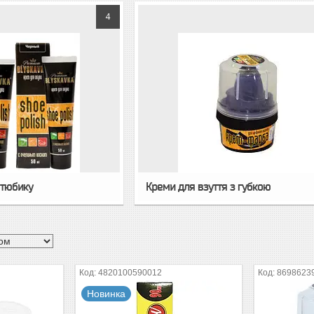
4
 тюбику
Креми для взуття з губкою
4820100590012
8698623
Новинка