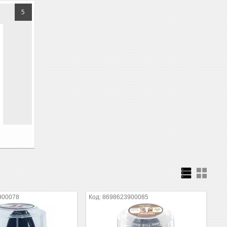
5
900078
8698623900085