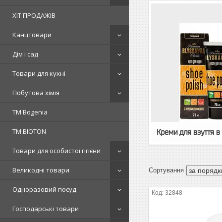
ХІТ ПРОДАЖІВ
Канцтовари
Дім і сад
Товари для кухні
Побутова хімія
ТМ Bogenia
ТМ BIOTON
Креми для взуття в
Товари для особистої гігієни
Великодні товари
Одноразовий посуд
32848
Господарські товари