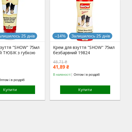
алишилось 25 днів
–14%
Залишилось 25 днів
взуття "SHOW" 75мл
Крем для взуття "SHOW" 75мл
й ТЮБІК з губкою
безбарвний 19824
48,71 ₴
41,89 ₴
В наявності
Оптом і в роздріб
Оптом і в роздріб
Купити
Купити