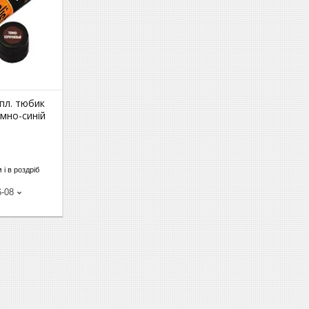
апл. тюбик
емно-синій
 і в роздріб
6-08