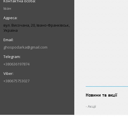
Іван
вул. Височана, 20, Івано-Франківськ,
Україна
ghospodarka@gmail.com
+380636197874
+380675753027
Новини та акції
Акції