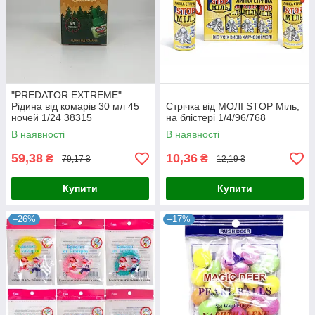
"PREDATOR EXTREME"
Рідина від комарів 30 мл 45
Стрічка від МОЛІ STOP Міль,
ночей 1/24 38315
на блістері 1/4/96/768
В наявності
В наявності
59,38
10,36
₴
₴
79,17 ₴
12,19 ₴
Купити
Купити
–26%
–17%