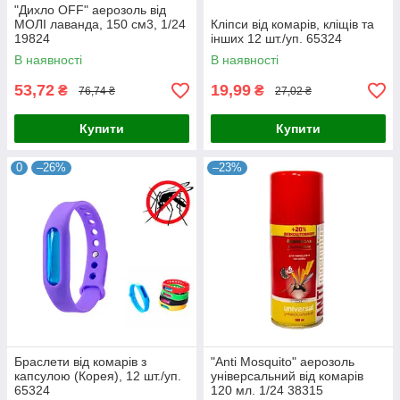
"Дихло OFF" аерозоль від
МОЛІ лаванда, 150 см3, 1/24
Кліпси від комарів, кліщів та
19824
інших 12 шт./уп. 65324
В наявності
В наявності
53,72
19,99
₴
₴
76,74 ₴
27,02 ₴
Купити
Купити
0
–26%
–23%
Браслети від комарів з
"Anti Mosquito" аерозоль
капсулою (Корея), 12 шт./уп.
універсальний від комарів
65324
120 мл. 1/24 38315