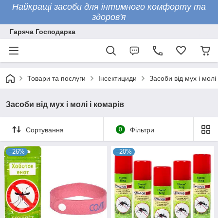
Найкращі засоби для інтимного комфорту та
здоров'я
Гаряча Господарка
Товари та послуги
Інсектициди
Засоби від мух і молі 
Засоби від мух і молі і комарів
Сортування
0
Фільтри
–26%
–20%