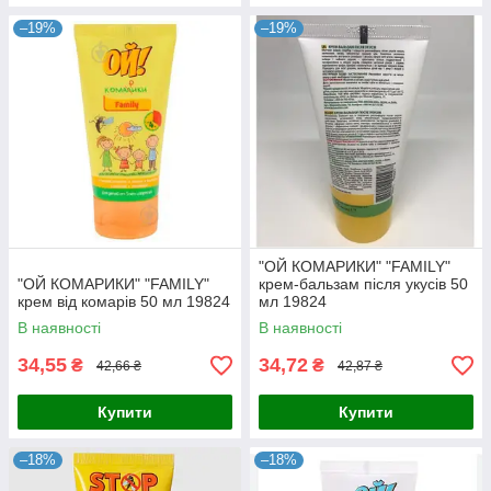
–19%
–19%
"ОЙ КОМАРИКИ" "FAMILY"
"ОЙ КОМАРИКИ" "FAMILY"
крем-бальзам після укусів 50
крем від комарів 50 мл 19824
мл 19824
В наявності
В наявності
34,55
34,72
₴
₴
42,66 ₴
42,87 ₴
Купити
Купити
–18%
–18%