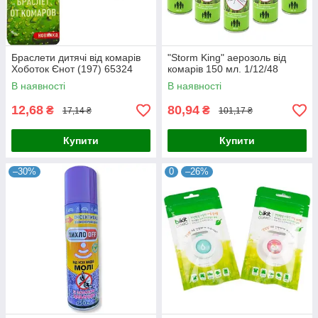
Браслети дитячі від комарів
"Storm King" аерозоль від
Хоботок Єнот (197) 65324
комарів 150 мл. 1/12/48
В наявності
В наявності
12,68
80,94
₴
₴
17,14 ₴
101,17 ₴
Купити
Купити
–30%
0
–26%