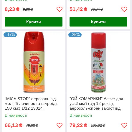
8,23
51,42
₴
₴
9,80 ₴
76,74 ₴
Купити
Купити
–17%
–25%
"МІЛЬ STOP" аерозоль від
"ОЙ КОМАРИКИ" Active для
молі, її личинок та шкіроїдів
усієї сім'ї (від 12 років),
150 см3 1/12 19824
аерозоль-спрей захист від
комарів 150 мл 38315
В наявності
В наявності
66,13
79,22
₴
₴
79,68 ₴
105,62 ₴