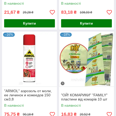
В наявності
В наявності
21,67
83,18
₴
₴
29,28 ₴
108,03 ₴
Купити
Купити
–16%
–18%
"ARMOL" аэрозоль от моли,
ее личинок и кожеедов 150
"ОЙ! КОМАРИКИ" "FAMILY"
см3,8
пластини від комарів 10 шт
В наявності
В наявності
75,75
16,83
₴
₴
90,18 ₴
20,52 ₴