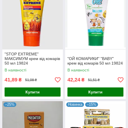
"STOP EXTREME"
МАКСИМУМ крем від комарів
"ОЙ КОМАРИКИ" "BABY"
50 мл 19824
крем від комарів 50 мл 19824
В наявності
В наявності
41,89
42,24
₴
₴
51,08 ₴
51,51 ₴
Купити
Купити
–25%
Новинка
–15%