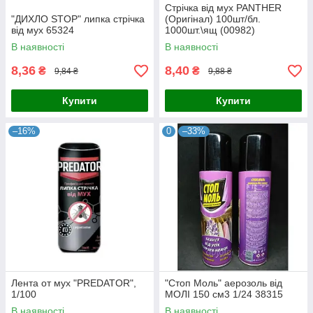
Стрічка від мух PANTHER
"ДИХЛО STOP" липка стрічка
(Оригінал) 100шт/бл.
від мух 65324
1000шт.\ящ (00982)
В наявності
В наявності
8,36
8,40
₴
₴
9,84 ₴
9,88 ₴
Купити
Купити
–16%
0
–33%
Лента от мух "PREDATOR",
"Стоп Моль" аерозоль від
1/100
МОЛІ 150 см3 1/24 38315
В наявності
В наявності