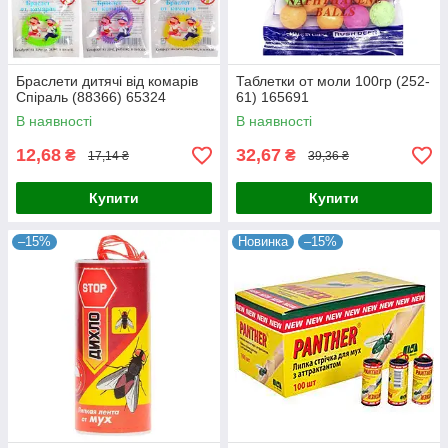
Браслети дитячі від комарів
Таблетки от моли 100гр (252-
Спіраль (88366) 65324
61) 165691
В наявності
В наявності
12,68
32,67
₴
₴
17,14 ₴
39,36 ₴
Купити
Купити
–15%
Новинка
–15%