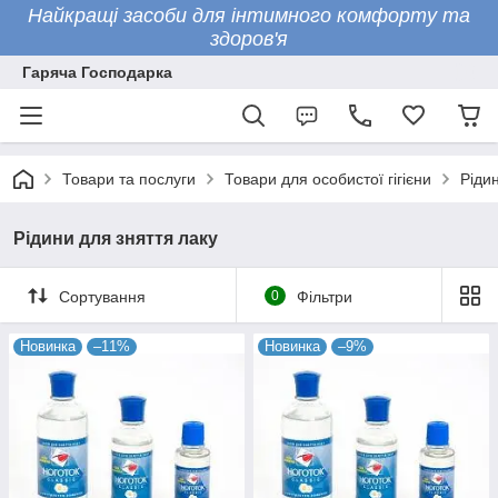
Найкращі засоби для інтимного комфорту та
здоров'я
Гаряча Господарка
Товари та послуги
Товари для особистої гігієни
Ріди
Рідини для зняття лаку
Сортування
0
Фільтри
Новинка
–11%
Новинка
–9%