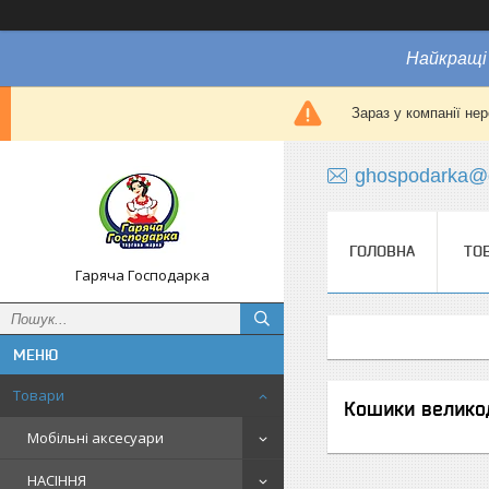
Найкращі 
Зараз у компанії не
ghospodarka@
ГОЛОВНА
ТО
Гаряча Господарка
Товари
Кошики велико
Мобільні аксесуари
НАСІННЯ