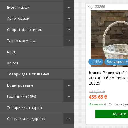
Інсектициди
33266
Автотовари
Спорт і відпочинок
Також маємо.....!
МЕД
–11%
Залишилось
ХоРеК
Кошик Великодній 
Товари для виживання
Янгол" з білої лоз
28325
Водні розваги
511,97 ₴
Годинники (-8%)
455,65 ₴
В наявності
Оптом і в ро
Товари для тварин
Купити
Сексуальне здоров'я