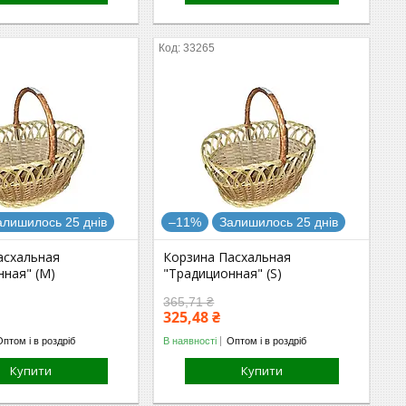
33265
алишилось 25 днів
–11%
Залишилось 25 днів
асхальная
Корзина Пасхальная
нная" (M)
"Традиционная" (S)
365,71 ₴
325,48 ₴
Оптом і в роздріб
В наявності
Оптом і в роздріб
Купити
Купити