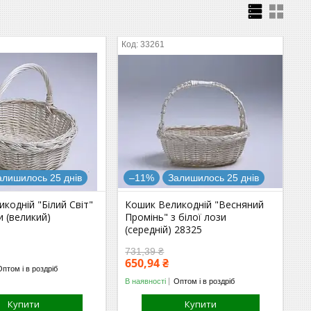
33261
алишилось 25 днів
–11%
Залишилось 25 днів
кодній "Білий Світ"
Кошик Великодній "Весняний
и (великий)
Промінь" з білої лози
(середній) 28325
731,39 ₴
650,94 ₴
Оптом і в роздріб
В наявності
Оптом і в роздріб
Купити
Купити