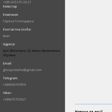
+380 (67) 575-30-27
Київстар
Гаряча Господарка
Іван
вул. Височана, 20, Івано-Франківськ,
Україна
ghospodarka@gmail.com
+380636197874
+380675753027
Новини та акції