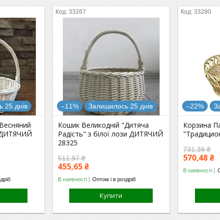
33267
33280
 25 днів
–11%
Залишилось 25 днів
–22%
З
"Весняний
Кошик Великодній "Дитяча
Корзина П
и ДИТЯЧИЙ
Радість" з білої лози ДИТЯЧИЙ
"Традицион
28325
731,39 ₴
570,48 ₴
511,97 ₴
455,65 ₴
В наявності
здріб
В наявності
Оптом і в роздріб
Купити