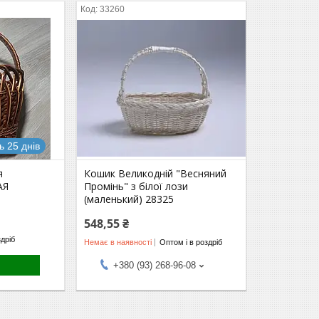
33260
 25 днів
я
Кошик Великодній "Весняний
АЯ
Промінь" з білої лози
(маленький) 28325
548,55 ₴
здріб
Немає в наявності
Оптом і в роздріб
+380 (93) 268-96-08