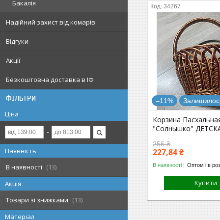
Бакалія
34267
Надійний захист від комарів
Відгуки
Акції
Безкоштовна доставка в ІФ
ФІЛЬТРИ
–11%
Залишилось
Ціна
Корзина Пасхальна
"Солнышко" ДЕТСК
256 ₴
Наявність
227,84 ₴
В наявності
Оптом і в ро
В наявності
13
Купити
Акція
Товари зі знижками
13
Матеріал