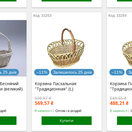
33263
33264
 25 днів
–11%
Залишилось 25 днів
–11%
З
"Весняний
Корзина Пасхальная
Корзина П
зи (великий)
"Традиционная" (L)
"Традицио
639,97 ₴
548,55 ₴
569,57 ₴
488,21 ₴
здріб
В наявності
Оптом і в роздріб
В наявності
Купити