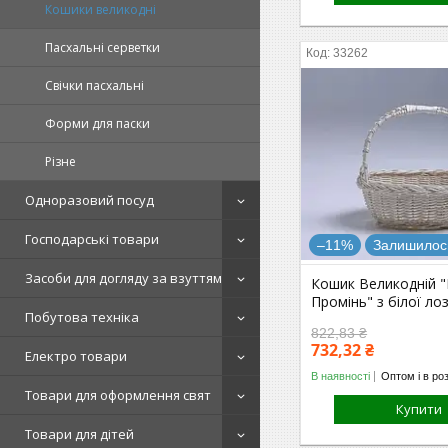
Кошики великодні
Пасхальні серветки
33262
Свічки пасхальні
Форми для паски
Різне
Одноразовий посуд
Господарські товари
–11%
Залишилось
Засоби для догляду за взуттям
Кошик Великодній 
Промінь" з білої ло
Побутова техніка
822,83 ₴
732,32 ₴
Електро товари
В наявності
Оптом і в ро
Товари для оформлення свят
Купити
Товари для дітей