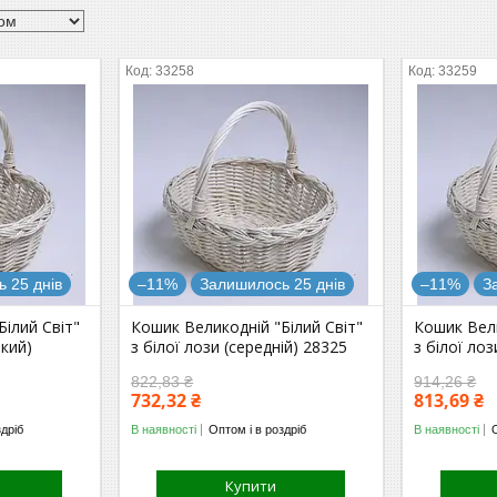
33258
33259
 25 днів
–11%
Залишилось 25 днів
–11%
З
Білий Світ"
Кошик Великодній "Білий Світ"
Кошик Вели
ький)
з білої лози (середній) 28325
з білої лоз
822,83 ₴
914,26 ₴
732,32 ₴
813,69 ₴
здріб
В наявності
Оптом і в роздріб
В наявності
Купити