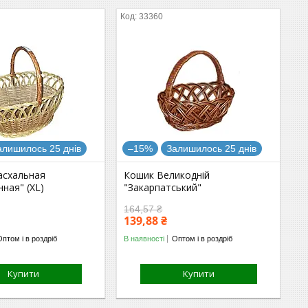
33360
алишилось 25 днів
–15%
Залишилось 25 днів
асхальная
Кошик Великодній
ная" (XL)
"Закарпатський"
164,57 ₴
139,88 ₴
Оптом і в роздріб
В наявності
Оптом і в роздріб
Купити
Купити