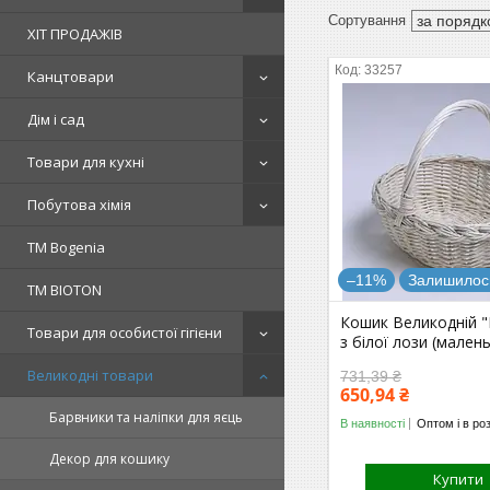
ХІТ ПРОДАЖІВ
33257
Канцтовари
Дім і сад
Товари для кухні
Побутова хімія
ТМ Bogenia
–11%
Залишилось
ТМ BIOTON
Кошик Великодній "
Товари для особистої гігієни
з білої лози (мален
Великодні товари
731,39 ₴
650,94 ₴
Барвники та наліпки для яєць
В наявності
Оптом і в ро
Декор для кошику
Купити