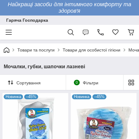
Найкращі засоби для інтимного комфорту та
здоров'я
Гаряча Господарка
Товари та послуги
Товари для особистої гігієни
Моча
Мочалки, губки, шапочки лазневі
Сортування
0
Фільтри
Новинка
–45%
Новинка
–45%