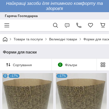
Найкращі засоби для інтимного комфорту та
здоров'я
Гаряча Господарка
Товари та послуги
Великодні товари
Форми для пас
Форми для паски
Сортування
0
Фільтри
0
–17%
–17%