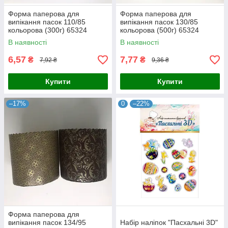
Форма паперова для
Форма паперова для
випікання пасок 110/85
випікання пасок 130/85
кольорова (300г) 65324
кольорова (500г) 65324
В наявності
В наявності
6,57
7,77
₴
₴
7,92 ₴
9,36 ₴
Купити
Купити
–17%
0
–22%
Форма паперова для
випікання пасок 134/95
Набір наліпок "Пасхальні 3D"