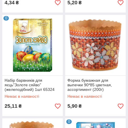
4,34
5,20
₴
₴
0
Набір барвників для
Форма бумажная для
яєць"Золоте сяйво"
выпечки 90*85 цветная,
(желеподібний) 1шт 65324
ассортимент (200г)
Немає в наявності
Немає в наявності
25,11
5,90
₴
₴
0