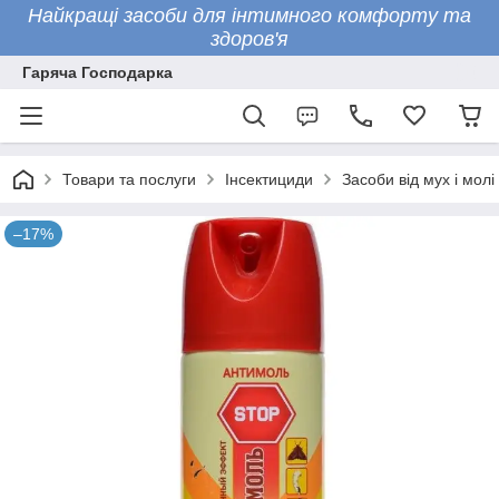
Найкращі засоби для інтимного комфорту та
здоров'я
Гаряча Господарка
Товари та послуги
Інсектициди
Засоби від мух і молі 
–17%