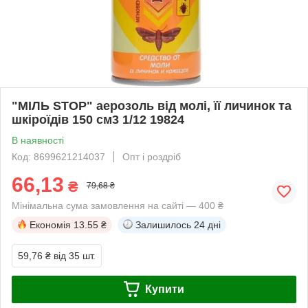
"МІЛЬ STOP" аерозоль від молі, її личинок та
шкіроїдів 150 см3 1/12 19824
В наявності
Код: 8699621214037
Опт і роздріб
66,13
₴
79,68 ₴
Мінімальна сума замовлення на сайті — 400 ₴
Економія
13.55 ₴
Залишилось
24 дні
59,76 ₴
від 35 шт.
Купити