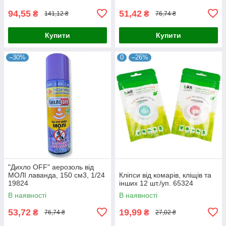
94,55
51,42
₴
₴
141,12 ₴
76,74 ₴
Купити
Купити
–30%
0
–26%
"Дихло OFF" аерозоль від
МОЛІ лаванда, 150 см3, 1/24
Кліпси від комарів, кліщів та
19824
інших 12 шт./уп. 65324
В наявності
В наявності
53,72
19,99
₴
₴
76,74 ₴
27,02 ₴