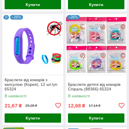
Купити
Купити
0
–26%
–26%
Браслети від комарів з
капсулою (Корея), 12 шт./уп.
Браслети дитячі від комарів
65324
Спіраль (88366) 65324
В наявності
В наявності
21,67
12,68
₴
₴
29,28 ₴
17,14 ₴
Купити
Купити