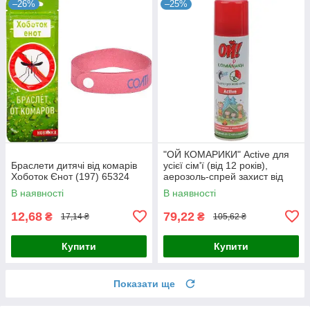
–26%
–25%
"ОЙ КОМАРИКИ" Active для
Браслети дитячі від комарів
усієї сім'ї (від 12 років),
Хоботок Єнот (197) 65324
аерозоль-спрей захист від
комарів 150 мл 38315
В наявності
В наявності
12,68
79,22
₴
₴
17,14 ₴
105,62 ₴
Купити
Купити
Показати ще