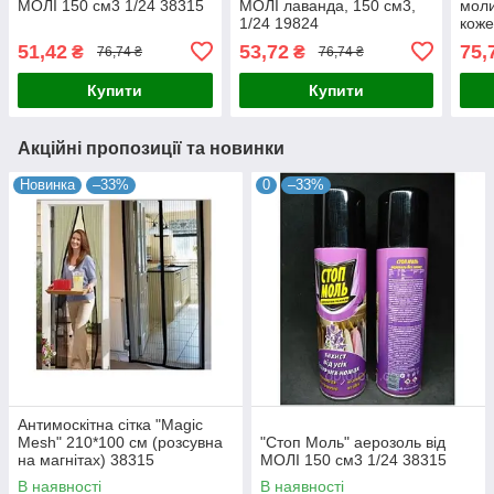
МОЛІ 150 см3 1/24 38315
МОЛІ лаванда, 150 см3,
моли
1/24 19824
коже
51,42
53,72
75,
₴
₴
76,74 ₴
76,74 ₴
Купити
Купити
Акційні пропозиції та новинки
Новинка
–33%
0
–33%
Антимоскітна сітка "Magic
Mesh" 210*100 см (розсувна
"Стоп Моль" аерозоль від
на магнітах) 38315
МОЛІ 150 см3 1/24 38315
В наявності
В наявності