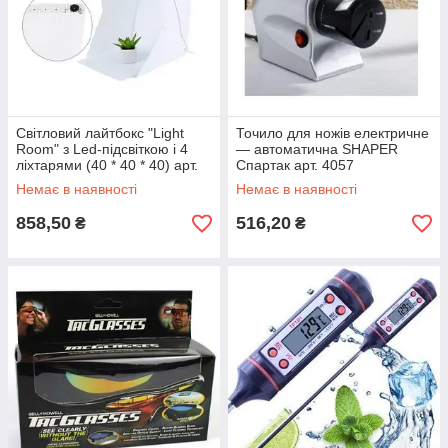
Світловий лайтбокс "Light
Точило для ножів електричне
Room" з Led-підсвіткою і 4
— автоматична SHAPER
ліхтарями (40 * 40 * 40) арт.
Спартак арт. 4057
36844
Немає в наявності
Немає в наявності
858,50
516,20
₴
₴