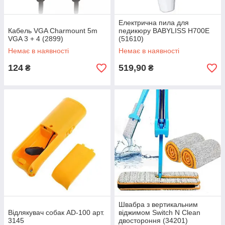
Електрична пила для
Кабель VGA Charmount 5m
педикюру BABYLISS H700E
VGA 3 + 4 (2899)
(51610)
Немає в наявності
Немає в наявності
124
519,90
₴
₴
Швабра з вертикальним
Відлякувач собак AD-100 арт.
віджимом Switch N Clean
3145
двостороння (34201)