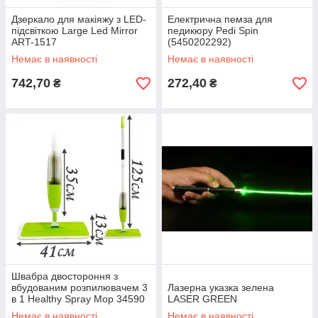
Дзеркало для макіяжу з LED-
Електрична пемза для
підсвіткою Large Led Mirror
педикюру Pedi Spin
ART-1517
(5450202292)
Немає в наявності
Немає в наявності
742,70
272,40
₴
₴
Швабра двостороння з
вбудованим розпилювачем 3
Лазерна указка зелена
в 1 Healthy Spray Mop 34590
LASER GREEN
Немає в наявності
Немає в наявності