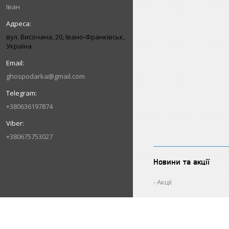
Іван
вул. Височана, 20, Івано-Франківськ,
Україна
ghospodarka@gmail.com
+380636197874
+380675753027
Новини та акції
Акції