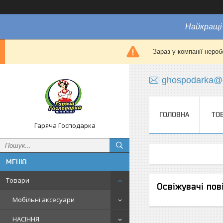
Найкращі 
Зараз у компанії нероб
ghospodarka@
ГОЛОВНА
ТО
Гаряча Господарка
Товари
Освіжувачі пові
Мобільні аксесуари
НАСІННЯ