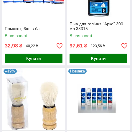
Піна для гоління "Арко" 300
Помазок, 6шт. \ бл.
мл 38315
В наявності
В наявності
32,98
97,61
₴
₴
40,22 ₴
123,56 ₴
Купити
Купити
–19%
Новинка