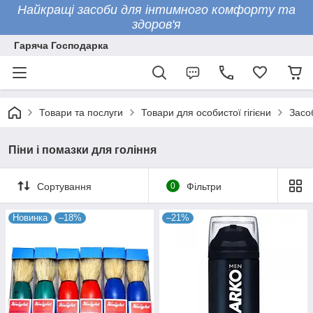
Найкращі засоби для інтимного комфорту та
здоров'я
Гаряча Господарка
Товари та послуги
Товари для особистої гігієни
Засо
Піни і помазки для гоління
Сортування
0
Фільтри
Новинка
–18%
–21%