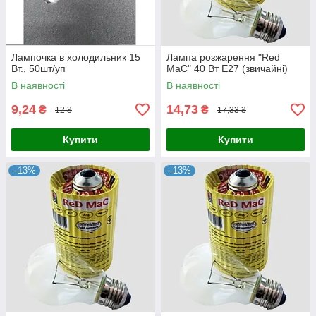
Лампочка в холодильник 15
Лампа розжарення "Red
Вт., 50шт/уп
MaC" 40 Вт Е27 (звичайні)
В наявності
В наявності
9,24
14,73
₴
₴
12 ₴
17,33 ₴
Купити
Купити
–13%
–13%