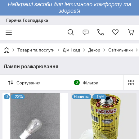
Найкращі засоби для інтимного комфорту та
здоров'я
Гаряча Господарка
Товари та послуги
Дім і сад
Декор
Світильники
Лампи розжарювання
Сортування
0
Фільтри
0
–23%
Новинка
–15%