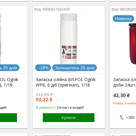
5906927042435
4820032
Новинка
 25 днів
–18%
Залишилось 25 днів
POL Ognik
Запаска олійна BISPOL Ognik
Запаска о
), 1/18
WP6, 6 діб (оригінал), 1/18
доби 24шт
113,68 ₴
42,30 ₴
93,22 ₴
Немає в наявн
здріб
В наявності
Оптом і в роздріб
Купити
+380 