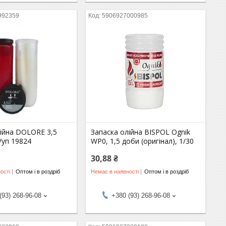
992359
5906927000985
лійна DOLORE 3,5
Запаска олійна BISPOL Ognik
/уп 19824
WP0, 1,5 доби (оригінал), 1/30
30,88 ₴
ості
Оптом і в роздріб
Немає в наявності
Оптом і в роздріб
(93) 268-96-08
+380 (93) 268-96-08