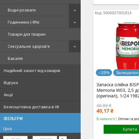
Водні розваги
5906927001814
Годинники (-8%)
Товари для тварин
Сексуальне здоров'я
Бакалія
Надійний захист від комарів
–18%
Залишилось
Відгуки
Запаска олійна BIS
Memoria W03, 2,5 д
Акції
(оригінал), 1/24 198
48,99 ₴
Безкоштовна доставка в ІФ
40,17 ₴
ФІЛЬТРИ
В наявності
Оптом і в ро
Ціна
Купити