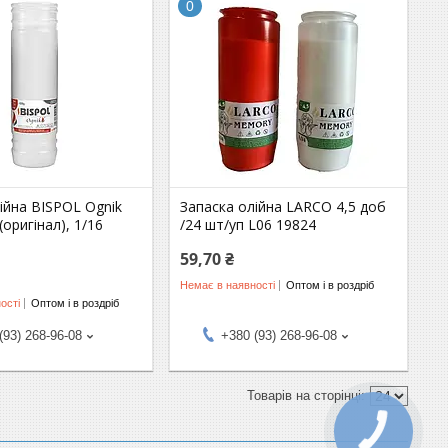
0
ійна BISPOL Ognik
Запаска олійна LARCO 4,5 доб
(оригінал), 1/16
/24 шт/уп L06 19824
59,70 ₴
Немає в наявності
Оптом і в роздріб
ості
Оптом і в роздріб
(93) 268-96-08
+380 (93) 268-96-08