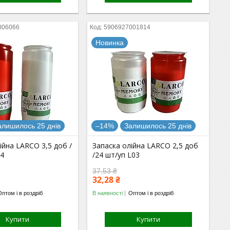
006066
5906927001814
Новинка
алишилось 25 днів
–14%
Залишилось 25 днів
ійна LARCO 3,5 доб /
Запаска олійна LARCO 2,5 доб
04
/24 шт/уп L03
37,53 ₴
32,28 ₴
Оптом і в роздріб
В наявності
Оптом і в роздріб
Купити
Купити