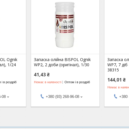
POL Ognik
Запаска олійна BISPOL Ognik
Запаска ол
ал), 1/24
WP2, 2 доби (оригінал), 1/30
WP7, 7 діб 
38315
41,43 ₴
144,01 ₴
 і в роздріб
Немає в наявності
Оптом і в роздріб
Немає в наявн
6-08
+380 (93) 268-96-08
+380 