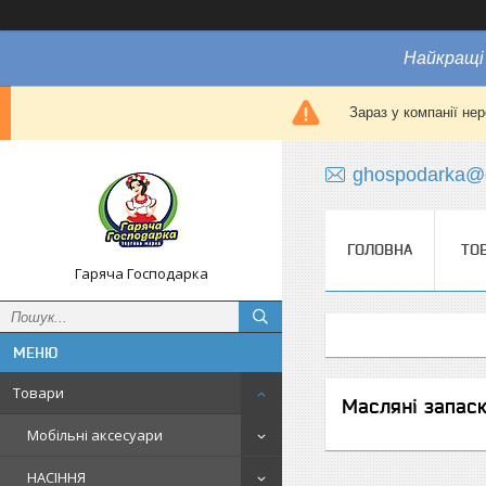
Найкращі 
Зараз у компанії не
ghospodarka@
ГОЛОВНА
ТО
Гаряча Господарка
Товари
Масляні запас
Мобільні аксесуари
НАСІННЯ