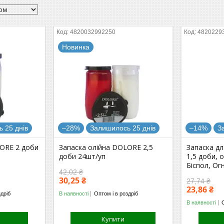
4820032992250
4820229
Новинка
 25 днів
–28%
Залишилось 25 днів
–14%
З
LORE 2 доби
Запаска олійна DOLORE 2,5
Запаска дл
доби 24шт/уп
1,5 доби, о
Біспол, Огн
42,02 ₴
30,25 ₴
27,74 ₴
23,86 ₴
здріб
В наявності
Оптом і в роздріб
В наявності
Купити