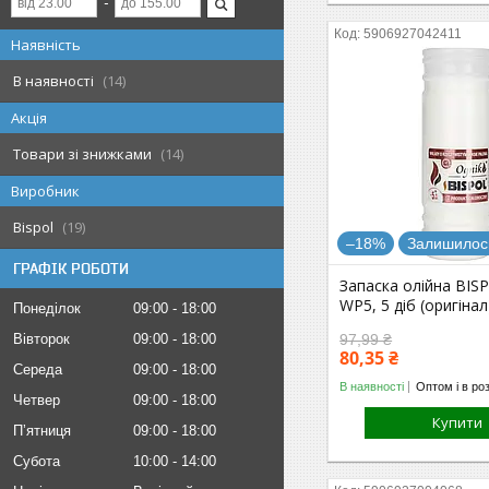
5906927042411
Наявність
В наявності
14
Акція
Товари зі знижками
14
Виробник
Bispol
19
–18%
Залишилось
ГРАФІК РОБОТИ
Запаска олійна BIS
WP5, 5 діб (оригінал
Понеділок
09:00
18:00
Вівторок
09:00
18:00
97,99 ₴
80,35 ₴
Середа
09:00
18:00
В наявності
Оптом і в ро
Четвер
09:00
18:00
Купити
Пʼятниця
09:00
18:00
Субота
10:00
14:00