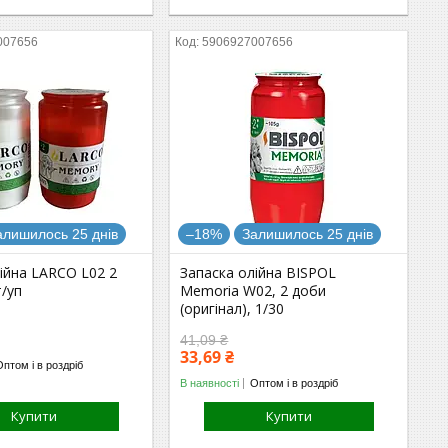
007656
5906927007656
алишилось 25 днів
–18%
Залишилось 25 днів
ійна LARCO L02 2
Запаска олійна BISPOL
/уп
Memoria W02, 2 доби
(оригінал), 1/30
41,09 ₴
33,69 ₴
Оптом і в роздріб
В наявності
Оптом і в роздріб
Купити
Купити