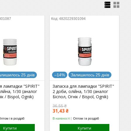
301087
4820229301094
алишилось 25 днів
–14%
Залишилось 25 днів
я лампадки "SPIRIT"
Запаска для лампадки "SPIRIT"
лійна, 1/30 (аналог
2 доби, олійна, 1/30 (аналог
ік / Bispol, Ognik)
Біспол, Огнік / Bispol, Ognik)
36,55 ₴
31,43 ₴
Оптом і в роздріб
В наявності
Оптом і в роздріб
Купити
Купити