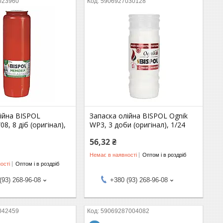
023960
5906927030128
ійна BISPOL
Запаска олійна BISPOL Ognik
8, 8 діб (оригінал),
WP3, 3 доби (оригінал), 1/24
56,32 ₴
Немає в наявності
Оптом і в роздріб
ості
Оптом і в роздріб
(93) 268-96-08
+380 (93) 268-96-08
042459
59069287004082