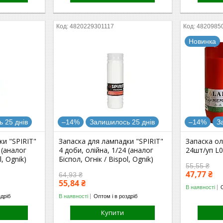
4820229301117
4820985
Новинка
 25 днів
–14%
Залишилось 25 днів
–14%
З
ки "SPIRIT"
Запаска для лампадки "SPIRIT"
Запаска ол
 (аналог
4 доби, олійна, 1/24 (аналог
24шт/уп L
l, Ognik)
Біспол, Огнік / Bispol, Ognik)
55,55 ₴
47,77 ₴
64,93 ₴
55,84 ₴
В наявності
здріб
В наявності
Оптом і в роздріб
Купити