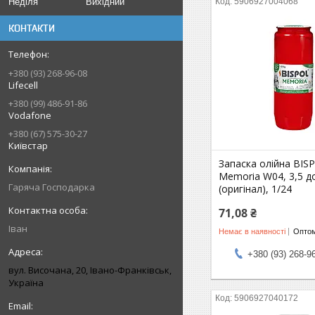
Неділя
Вихідний
5906927004068
КОНТАКТИ
+380 (93) 268-96-08
Lifecell
+380 (99) 486-91-86
Vodafone
+380 (67) 575-30-27
Київстар
Запаска олійна BIS
Memoria W04, 3,5 д
Гаряча Господарка
(оригінал), 1/24
71,08 ₴
Іван
Немає в наявності
Оптом
+380 (93) 268-9
вул. Височана, 20, Івано-Франківськ,
Україна
5906927040172