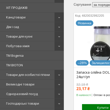
ХІТ ПРОДАЖІВ
4820032992205
Канцтовари
Новинка
Дім і сад
Товари для кухні
Побутова хімія
ТМ Bogenia
–28%
Залишилось
ТМ BIOTON
Запаска олійна DO
Товари для особистої гігієни
24шт/уп
Великодні товари
32,18 ₴
23,17 ₴
Одноразовий посуд
В наявності
Оптом і в ро
Господарські товари
Купити