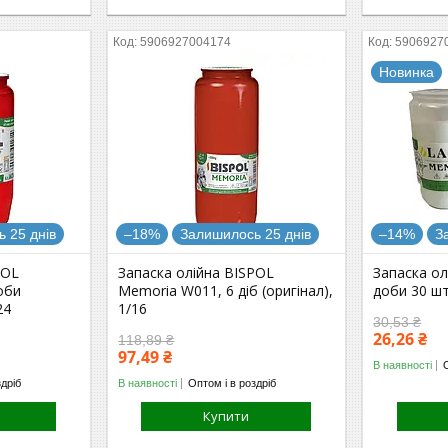
5906927004174
5906927
Новинка
 25 днів
–18%
Залишилось 25 днів
–14%
З
POL
Запаска олійна BISPOL
Запаска ол
оби
Memoria W011, 6 діб (оригінал),
доби 30 шт
24
1/16
30,53 ₴
26,26 ₴
118,89 ₴
97,49 ₴
В наявності
здріб
В наявності
Оптом і в роздріб
Купити