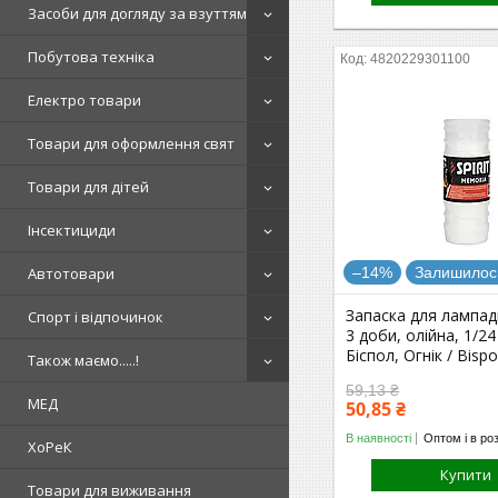
Засоби для догляду за взуттям
Побутова техніка
4820229301100
Електро товари
Товари для оформлення свят
Товари для дітей
Інсектициди
Автотовари
–14%
Залишилось
Запаска для лампад
Спорт і відпочинок
3 доби, олійна, 1/24
Біспол, Огнік / Bispo
Також маємо.....!
59,13 ₴
МЕД
50,85 ₴
В наявності
Оптом і в ро
ХоРеК
Купити
Товари для виживання