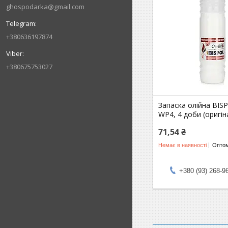
ghospodarka@gmail.com
+380636197874
+380675753027
Запаска олійна BIS
WP4, 4 доби (оригін
71,54 ₴
Немає в наявності
Оптом
+380 (93) 268-9