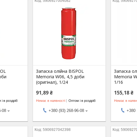
5906927004082
5906927
POL
Запаска олійна BISPOL
Запаска ол
оби
Memoria W06, 4,5 доби
Memoria W0
(оригінал), 1/24
1/16
91,89 ₴
155,18 ₴
 і в роздріб
Немає в наявності
Оптом і в роздріб
Немає в наявн
6-08
+380 (93) 268-96-08
+380 
5906927042398
5906927