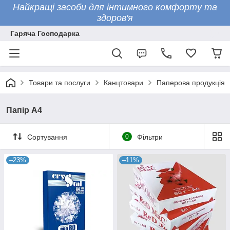
Найкращі засоби для інтимного комфорту та
здоров'я
Гаряча Господарка
Товари та послуги
Канцтовари
Паперова продукція
Папір А4
Сортування
0
Фільтри
–23%
–11%