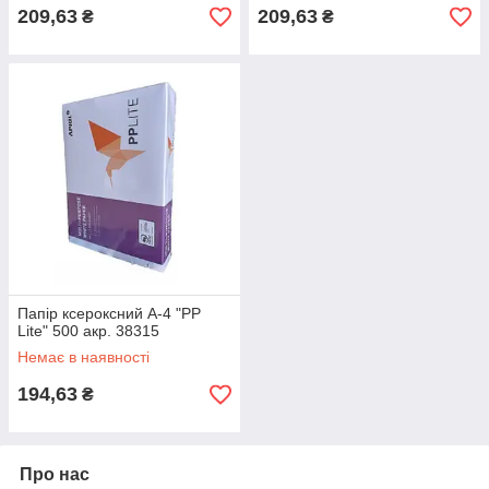
209,63
209,63
₴
₴
Папір ксероксний А-4 "PP
Lite" 500 акр. 38315
Немає в наявності
194,63
₴
Про нас