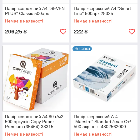
Папір ксероксний А4 "SEVEN
Папір ксероксний А4 "Smart
PLUS" Classic 500арк
Line" 500арк 28325
Немає в наявності
Немає в наявності
206,25
222
₴
₴
Новинка
Папір ксероксний А4 80 г/м2
Папір ксероксний А-4
500 аркушів Copy Paper
"Maestro" Standart /клас С+/
Premium (35464) 38315
500 акр. ш.к. 4802562000
38315
Немає в наявності
Немає в наявності