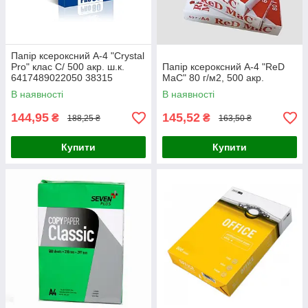
Папір ксероксний А-4 "Crystal
Pro" клас С/ 500 акр. ш.к.
Папір ксероксний А-4 "ReD
6417489022050 38315
MaC" 80 г/м2, 500 акр.
В наявності
В наявності
144,95
145,52
₴
₴
188,25 ₴
163,50 ₴
Купити
Купити