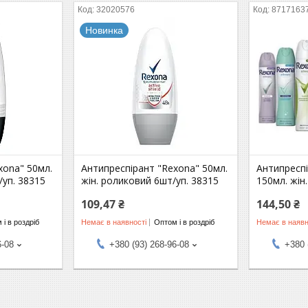
32020576
8717163
Новинка
xona" 50мл.
Антипреспірант "Rexona" 50мл.
Антипресп
/уп. 38315
жін. роликовий 6шт/уп. 38315
150мл. жін
109,47 ₴
144,50 ₴
 і в роздріб
Немає в наявності
Оптом і в роздріб
Немає в наявн
6-08
+380 (93) 268-96-08
+380 