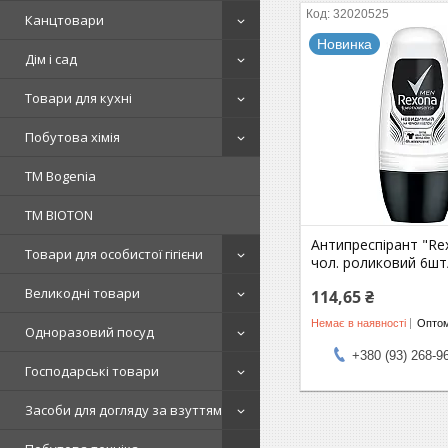
32020525
Канцтовари
Новинка
Дім і сад
Товари для кухні
Побутова хімія
ТМ Bogenia
ТМ BIOTON
Антипреспірант "Re
Товари для особистої гігієни
чол. роликовий 6шт
Великодні товари
114,65 ₴
Немає в наявності
Оптом
Одноразовий посуд
+380 (93) 268-9
Господарські товари
Засоби для догляду за взуттям