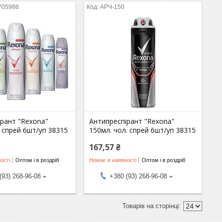
705988
АРЧ-150
ірант "Rexona"
Антипреспірант "Rexona"
. спрей 6шт/уп 38315
150мл. чол. спрей 6шт/уп 38315
167,57 ₴
ості
Оптом і в роздріб
Немає в наявності
Оптом і в роздріб
(93) 268-96-08
+380 (93) 268-96-08