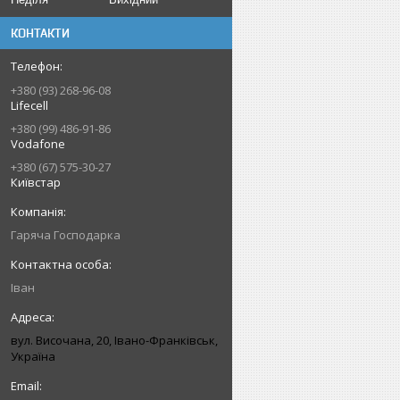
КОНТАКТИ
+380 (93) 268-96-08
Lifecell
+380 (99) 486-91-86
Vodafone
+380 (67) 575-30-27
Київстар
Гаряча Господарка
Іван
вул. Височана, 20, Івано-Франківськ,
Україна