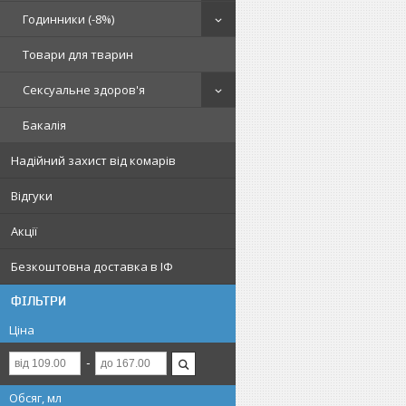
Годинники (-8%)
Товари для тварин
Сексуальне здоров'я
Бакалія
Надійний захист від комарів
Відгуки
Акції
Безкоштовна доставка в ІФ
ФІЛЬТРИ
Ціна
Обсяг, мл