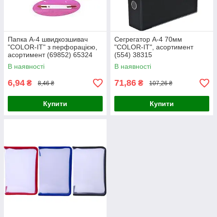
Папка А-4 швидкозшивач
Сегрегатор А-4 70мм
"COLOR-IT" з перфорацією,
"COLOR-IT", асортимент
асортимент (69852) 65324
(554) 38315
В наявності
В наявності
6,94
71,86
₴
₴
8,46 ₴
107,26 ₴
Купити
Купити