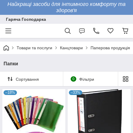
Найкращі засоби для інтимного комфорту та
здоров'я
Гаряча Господарка
Товари та послуги
Канцтовари
Паперова продукція
Папки
Сортування
0
Фільтри
–18%
–33%