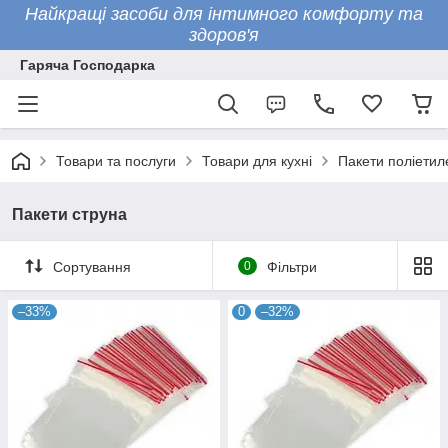
Найкращі засоби для інтимного комфорту та
здоров'я
Гаряча Господарка
Товари та послуги
Товари для кухні
Пакети поліетил
Пакети струна
Сортування
0
Фільтри
–33%
0
–32%