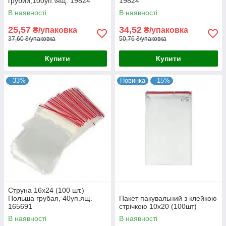
грубий,100уп.\ящ. 19824
19824
В наявності
В наявності
25,57
34,52
₴/упаковка
₴/упаковка
37,60 ₴/упаковка
50,76 ₴/упаковка
Купити
Купити
–33%
Новинка
–15%
Струна 16х24 (100 шт.)
Польша грубая, 40уп.ящ.
Пакет пакувальний з клейкою
165691
стрічкою 10х20 (100шт)
В наявності
В наявності