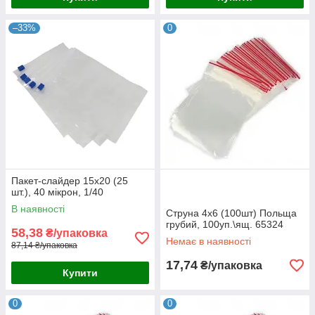
–33%
0
Пакет-слайдер 15х20 (25
шт.), 40 мікрон, 1/40
В наявності
Струна 4х6 (100шт) Польща
грубий, 100уп.\ящ. 65324
58,38
₴/упаковка
Немає в наявності
87,14 ₴/упаковка
17,74
₴/упаковка
Купити
0
0