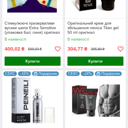
Стимулюючі презервативи
Оригінальний крем для
вусики шипи Extra Sensitive
збільшення пеніса Titan gel
(упаковка 6шт, синя) оригінал
50 ml оригінал
6934439715867с
4630017970018
В наявності
В наявності
400,02
304,77
₴
₴
500,03 ₴
395,80 ₴
Купити
Купити
СЕКС
–15%
Подарунок
СЕКС
–24%
Подарунок