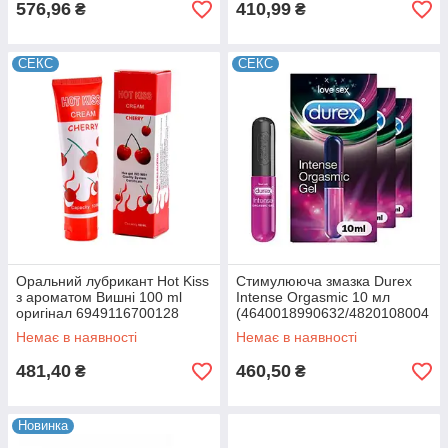
576,96
410,99
₴
₴
СЕКС
СЕКС
Оральний лубрикант Hot Kiss
Стимулююча змазка Durex
з ароматом Вишні 100 ml
Intense Orgasmic 10 мл
оригінал 6949116700128
(4640018990632/4820108004
597)
Немає в наявності
Немає в наявності
481,40
460,50
₴
₴
Новинка