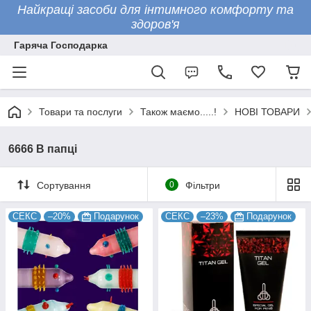
Найкращі засоби для інтимного комфорту та
здоров'я
Гаряча Господарка
Товари та послуги
Також маємо.....!
НОВІ ТОВАРИ
6666 В папці
Сортування
0
Фільтри
СЕКС
–20%
Подарунок
СЕКС
–23%
Подарунок