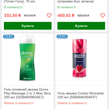
(Титан Гель), 75 мл
(упаковка 6шт, зелена)
оригінал 6934439715867з
В наявності
В наявності
332,50
400,02
₴
₴
437,50 ₴
500,03 ₴
Купити
Купити
СЕКС
СЕКС
Гель інтимний змазка Durex
Play Massage 2 in 1 Aloe Vera
Гель-змазка Contex Romantic
200 мл (5038483962657)
100 мл (5060040304037)
Немає в наявності
Немає в наявності