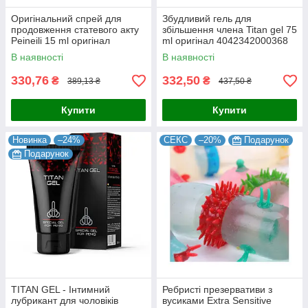
Оригінальний спрей для
Збудливий гель для
продовження статевого акту
збільшення члена Titan gel 75
Peineili 15 ml оригінал
ml оригінал 4042342000368
6971298380218
В наявності
В наявності
330,76
332,50
₴
₴
389,13 ₴
437,50 ₴
Купити
Купити
Новинка
–24%
СЕКС
–20%
Подарунок
Подарунок
TITAN GEL - Інтимний
Ребристі презервативи з
лубрикант для чоловіків
вусиками Extra Sensitive