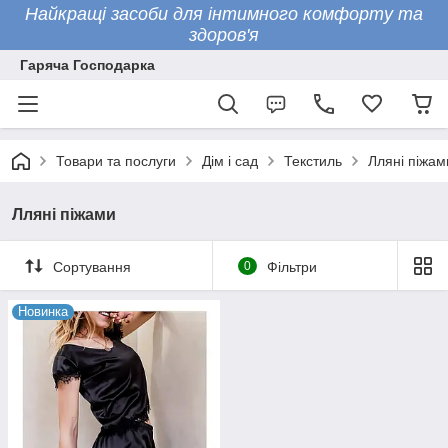
Найкращі засоби для інтимного комфорту та
здоров'я
Гаряча Господарка
Товари та послуги
Дім і сад
Текстиль
Лляні піжам
Лляні піжами
Сортування
0
Фільтри
Новинка