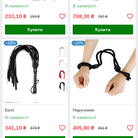
В наявності
В наявності
233,10
708,30
₴
₴
259 ₴
787 ₴
Купити
Купити
–10%
–10%
Батіг
Наручники
В наявності
В наявності
341,10
405,90
₴
₴
379 ₴
451 ₴