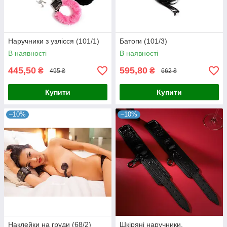
Наручники з узлісся (101/1)
Батоги (101/3)
В наявності
В наявності
445,50
595,80
₴
₴
495 ₴
662 ₴
Купити
Купити
–10%
–10%
Наклейки на груди (68/2)
Шкіряні наручники.