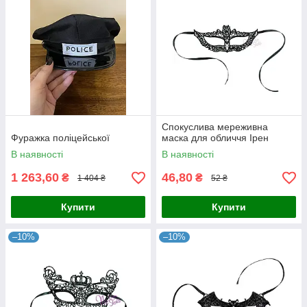
Спокуслива мереживна
Фуражка поліцейської
маска для обличчя Ірен
В наявності
В наявності
1 263,60
46,80
₴
₴
1 404 ₴
52 ₴
Купити
Купити
–10%
–10%