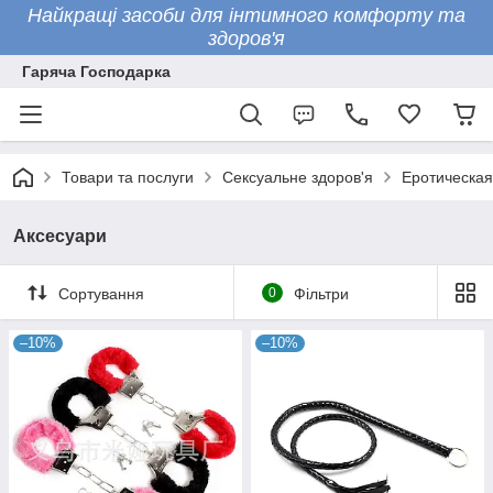
Найкращі засоби для інтимного комфорту та
здоров'я
Гаряча Господарка
Товари та послуги
Сексуальне здоров'я
Еротическая
Аксесуари
Сортування
0
Фільтри
–10%
–10%