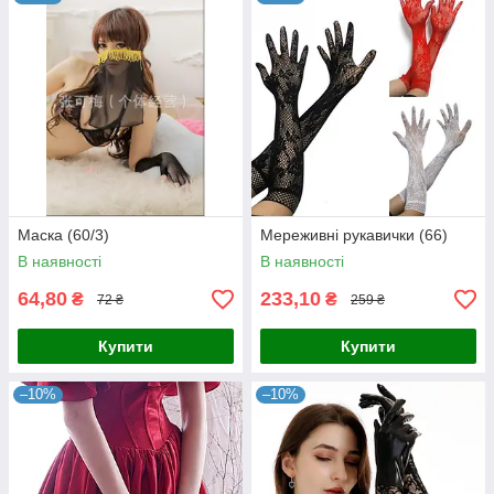
Маска (60/3)
Мереживні рукавички (66)
В наявності
В наявності
64,80
233,10
₴
₴
72 ₴
259 ₴
Купити
Купити
–10%
–10%