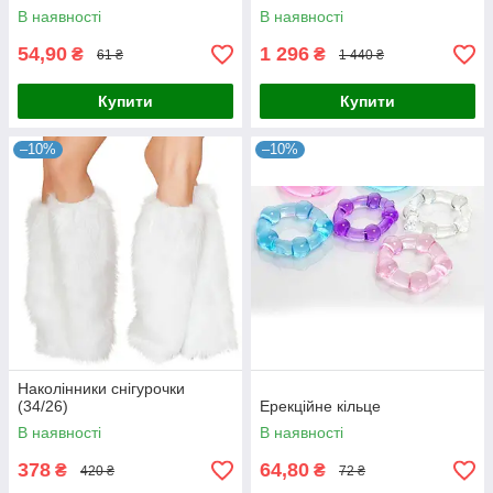
В наявності
В наявності
54,90
1 296
₴
₴
61 ₴
1 440 ₴
Купити
Купити
–10%
–10%
Наколінники снігурочки
(34/26)
Ерекційне кільце
В наявності
В наявності
378
64,80
₴
₴
420 ₴
72 ₴