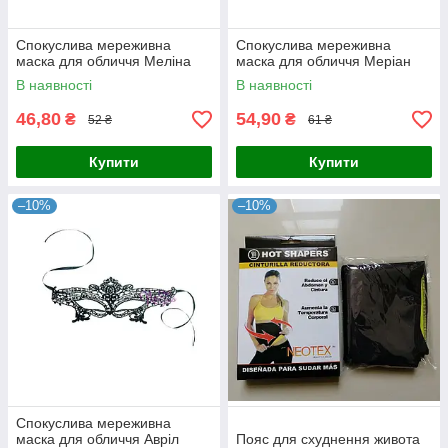
Спокуслива мереживна
Спокуслива мереживна
маска для обличчя Меліна
маска для обличчя Меріан
В наявності
В наявності
46,80
54,90
₴
₴
52 ₴
61 ₴
Купити
Купити
–10%
–10%
Спокуслива мереживна
маска для обличчя Авріл
Пояс для схуднення живота