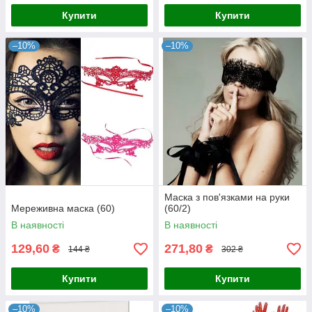
Купити
Купити
–10%
–10%
Маска з пов'язками на руки
Мереживна маска (60)
(60/2)
В наявності
В наявності
129,60
271,80
₴
₴
144 ₴
302 ₴
Купити
Купити
–10%
–10%