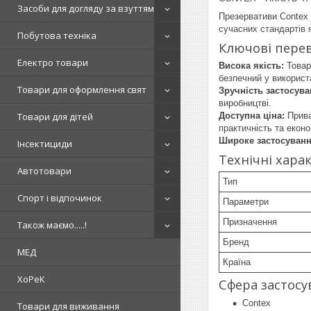
Засоби для догляду за взуттям
Презервативи Contex 
сучасних стандартів 
Побутова техніка
Ключові пере
Електро товари
Висока якість:
Товар 
безпечний у використ
Товари для оформлення свят
Зручність застосува
виробництві.
Товари для дітей
Доступна ціна:
Прива
практичність та екон
Широке застосуванн
Інсектициди
Технічні хара
Автотовари
Тип
Спорт і відпочинок
Параметри
Призначення
Також маємо.....!
Бренд
МЕД
Країна
ХоРеК
Сфера застосу
Contex
Товари для виживання