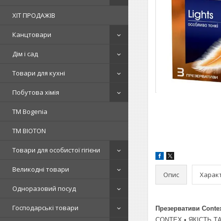
ХІТ ПРОДАЖІВ
Канцтовари
Дім і сад
Товари для кухні
Побутова хімія
ТМ Bogenia
ТМ BIOTON
Товари для особистої гігієни
Великодні товари
Опис
Харак
Одноразовий посуд
Господарські товари
Презервативи Contex 
CONTEX • ЯКІСТЬ Т