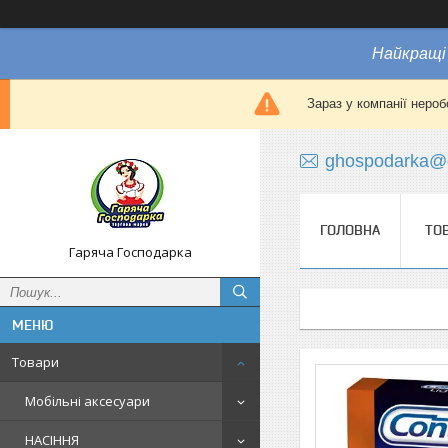
Найкращі 
Зараз у компанії нероб
ghospodarka@
ГОЛОВНА
ТО
Гаряча Господарка
Товари
Мобільні аксесуари
НАСІННЯ