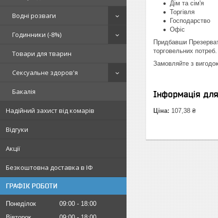
Дім та сім'я
Торгівля
Водні розваги
Господарство
Офіс
Годинники (-8%)
Придбавши Презервати
торговельних потреб.
Товари для тварин
Замовляйте з вигодо
Сексуальне здоров'я
Бакалія
Інформація дл
Надійний захист від комарів
Ціна:
107,38 ₴
Відгуки
Акції
Безкоштовна доставка в ІФ
ГРАФІК РОБОТИ
Понеділок
09:00
18:00
Вівторок
09:00
18:00