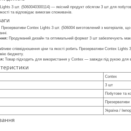
Lights 3 шт. (5060040300114) — якісний продукт обсягом 3 шт для побуто
якості та відповідає вимогам споживачів.
ваги
Презервативи Contex Lights 3 шт. (506004 виготовлений з матеріалів, щ
анні.
ння:
Продуманий дизайн та оптимальний формат 3 шт забезпечують макси
бливе співвідношення ціни та якості робить Презервативи Contex Lights
омію бюджету.
я:
Товар підходить для використання у Contex — завжди під рукою для 
ктеристики
Contex
3 шт
Побутове та к
Презервативи
Україна / Імпо
вання