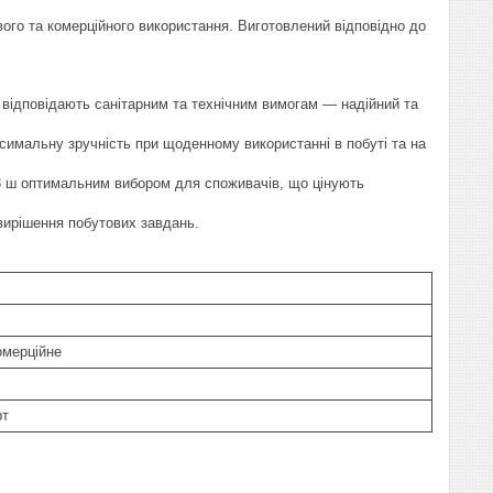
вого та комерційного використання. Виготовлений відповідно до
о відповідають санітарним та технічним вимогам — надійний та
мальну зручність при щоденному використанні в побуті та на
 3 ш оптимальним вибором для споживачів, що цінують
вирішення побутових завдань.
омерційне
рт