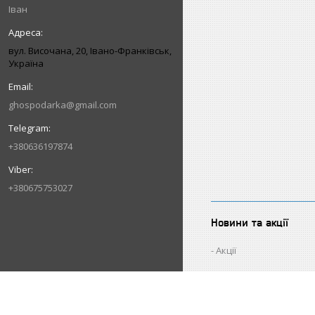
Іван
вул. Височана, 20, Івано-Франківськ,
Україна
ghospodarka@gmail.com
+380636197874
+380675753027
Новини та акції
Акції