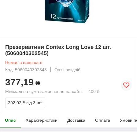
Презервативи Contex Long Love 12 шт.
(5060040302545)
Немає в наявності
Код: 5060040302545
Опт і роздріб
377,19
₴
Мінімальна сума замовлення на сайті — 400 ₴
292,02 ₴
від 3 шт.
Опис
Характеристики
Доставка
Оплата
Умови п