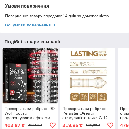
Умови повернення
Повернення товару впродовж 14 днів за домовленістю
Всі умови повернення
Подібні товари компанії
Презервативи ребристі 9D
Презервативи ребристі
През
Wolf Tooth з
Persistent Ares зі
стим
пролонгуючим ефектом
стимуляцією точки G 12
про
12 шт.
шт.
12 ш
403,87
319,95
479
₴
₴
492,53 ₴
639,90 ₴