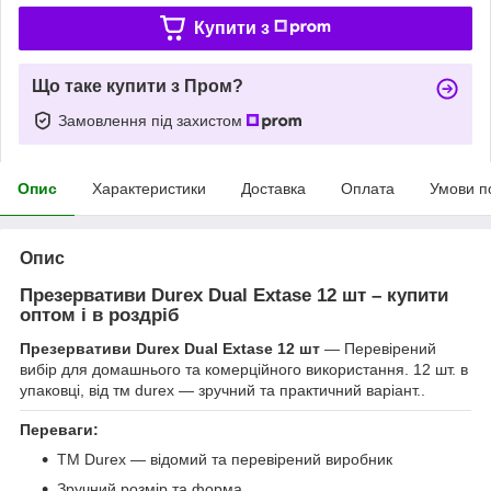
Купити з
Що таке купити з Пром?
Замовлення під захистом
Опис
Характеристики
Доставка
Оплата
Умови п
Опис
Презервативи Durex Dual Extase 12 шт – купити
оптом і в роздріб
Презервативи Durex Dual Extase 12 шт
— Перевірений
вибір для домашнього та комерційного використання. 12 шт. в
упаковці, від тм durex — зручний та практичний варіант..
Переваги:
ТМ Durex — відомий та перевірений виробник
Зручний розмір та форма