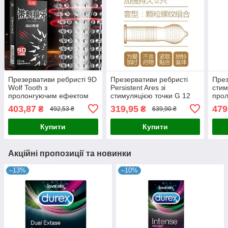
Презервативи ребристі 9D
Презервативи ребристі
През
Wolf Tooth з
Persistent Ares зі
стим
пролонгуючим ефектом
стимуляцією точки G 12
про
12 шт.
шт.
12 ш
403,87
319,95
479
₴
₴
492,53 ₴
639,90 ₴
Купити
Купити
Акційні пропозиції та новинки
–13%
–10%