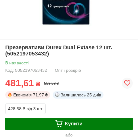
Презервативи Durex Dual Extase 12 шт.
(5052197053432)
В наявності
Код: 5052197053432
Опт і роздріб
481,61
₴
553,58 ₴
Економія
71.97 ₴
Залишилось
25 днів
428,58 ₴
від 3 шт.
Купити
або