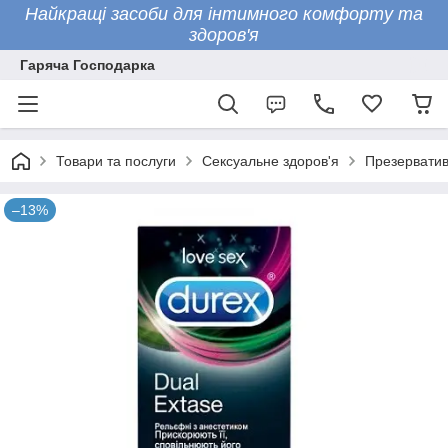
Найкращі засоби для інтимного комфорту та
здоров'я
Гаряча Господарка
Товари та послуги
Сексуальне здоров'я
Презервати
–13%