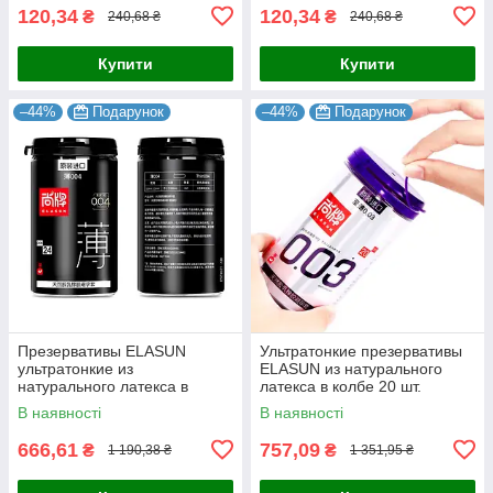
120,34
120,34
₴
₴
240,68 ₴
240,68 ₴
Купити
Купити
–44%
Подарунок
–44%
Подарунок
Презервативы ELASUN
Ультратонкие презервативы
ультратонкие из
ELASUN из натурального
натурального латекса в
латекса в колбе 20 шт.
колбе 24 шт.
В наявності
В наявності
666,61
757,09
₴
₴
1 190,38 ₴
1 351,95 ₴