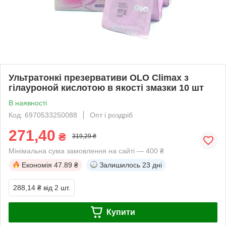
Ультратонкі презервативи OLO Climax з
гілауроной кислотою в якості змазки 10 шт
В наявності
Код: 6970533250088
Опт і роздріб
271,40
₴
319,29 ₴
Мінімальна сума замовлення на сайті — 400 ₴
Економія
47.89 ₴
Залишилось
23 дні
288,14 ₴
від 2 шт.
Купити