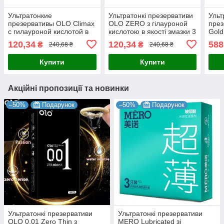
Ультратонкие
Ультратонкі презервативи
Ульт
презервативы OLO Climax
OLO ZERO з гілауроной
през
с гилауроной кислотой в
кислотою в якості змазки 3
Gol
качестве смазки 3 шт
шт
эффе
120,34
120,34
588
₴
₴
240,68 ₴
240,68 ₴
Купити
Купити
Акційні пропозиції та новинки
–50%
Подарунок
–50%
Подарунок
Ультратонкі презервативи
Ультратонкі презервативи
OLO 0.01 Zero Thin з
MERO Lubricated зі