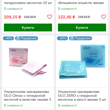
гіалуроновою кислотою 10 шт
збільшеною кількістю змазки
3 шт.
В наявності
В наявності
209,15
122,46
₴
₴
418,30 ₴
244,93 ₴
Купити
Купити
–50%
Подарунок
–50%
Подарунок
Ультратонкие презервативы
Ультратонкі презервативи
OLO Climax с гилауроной
OLO ZERO з гілауроной
кислотой в качестве смазки 3
кислотою в якості змазки 3 шт
шт
В наявності
В наявності