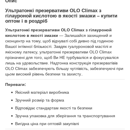
Опис
Ультратонкі презервативи OLO Climax з
гілауроной кислотою в якості змазки – купити
оптом і в роздріб
Ультратонкі презервативи OLO Climax з гілауроной
кислотою в якості змазки
— Залишайся захищений и
сконцентр на тому, щоб відчуваті собі дивно під годиною
Вашої інтімної блізькості. Завдяк гуалуроновой мастілі и
якісному латексу, ультратонкі презервативи OLO Climax
прізначені для того, щоб Ви НЕ турбуваліся и фокусуваліся
лишь на удовольствие. Надтонка конструкція презерватівів
OLO Climax забезпечують більшу чутлівість, забезпечуючі при
цьом високий рівень безпеки та захисту..
Переваги:
Якісний матеріал виробника
Зручний розмір та форма
Відповідає стандартам якості та безпеки
Зручна упаковка для зберігання та транспортування
Вигідна ціна при оптовій закупівлі