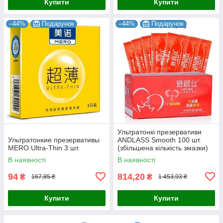
Купити
Купити
–44%
Подарунок
–44%
Подарунок
Ультратонкі презервативи
Ультратонкие презервативы
ANDLASS Smooth 100 шт.
MERO Ultra-Thin 3 шт.
(збільшена кількість змазки)
В наявності
В наявності
94
814,20
₴
₴
167,85 ₴
1 453,93 ₴
Купити
Купити