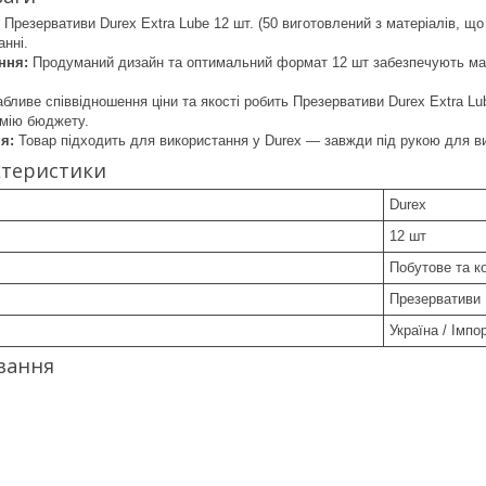
Презервативи Durex Extra Lube 12 шт. (50 виготовлений з матеріалів, щ
анні.
ння:
Продуманий дизайн та оптимальний формат 12 шт забезпечують мак
бливе співвідношення ціни та якості робить Презервативи Durex Extra L
омію бюджету.
я:
Товар підходить для використання у Durex — завжди під рукою для в
ктеристики
Durex
12 шт
Побутове та к
Презервативи
Україна / Імпо
вання