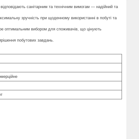
о відповідають санітарним та технічним вимогам — надійний та
симальну зручність при щоденному використанні в побуті та
ube оптимальним вибором для споживачів, що цінують
ирішення побутових завдань.
омерційне
рт