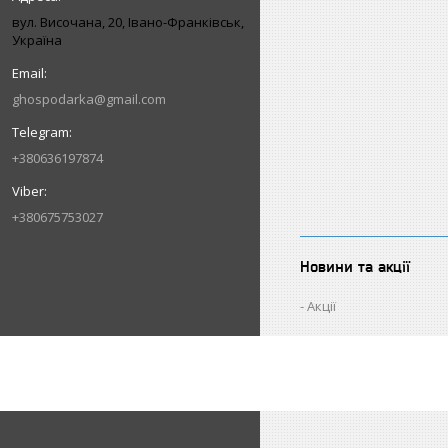
вул. Височана, 20, Івано-Франківськ,
Україна
ghospodarka@gmail.com
+380636197874
+380675753027
Новини та акції
Акції