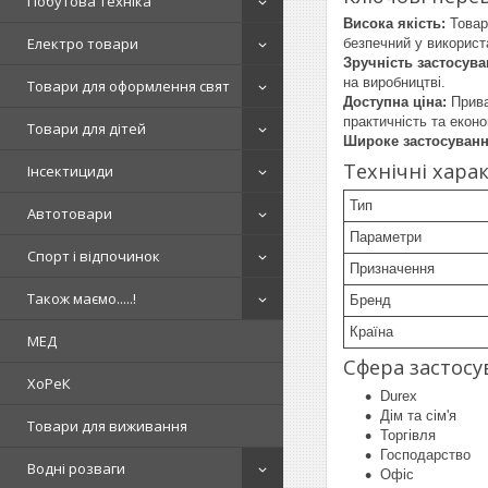
Побутова техніка
Висока якість:
Товар 
Електро товари
безпечний у використ
Зручність застосува
на виробництві.
Товари для оформлення свят
Доступна ціна:
Прива
практичність та екон
Товари для дітей
Широке застосуванн
Технічні хара
Інсектициди
Тип
Автотовари
Параметри
Спорт і відпочинок
Призначення
Також маємо.....!
Бренд
Країна
МЕД
Сфера застосу
ХоРеК
Durex
Дім та сім'я
Товари для виживання
Торгівля
Господарство
Водні розваги
Офіс