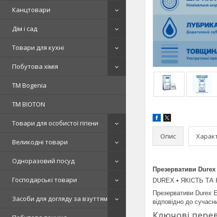
Канцтовари
Дім і сад
Товари для кухні
Побутова хімія
ТМ Bogenia
ТМ BIOTON
Товари для особистої гігієни
Опис
Харак
Великодні товари
Одноразовий посуд
Презервативи Durex 
Господарські товари
DUREX • ЯКІСТЬ ТА
Презервативи Durex E
Засоби для догляду за взуттям
відповідно до сучасни
Ключові пере