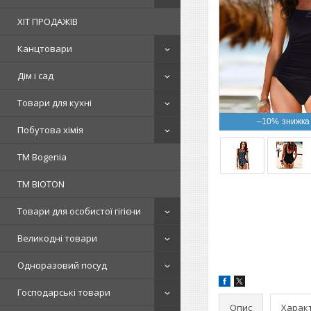
ХІТ ПРОДАЖІВ
Канцтовари
Дім і сад
Товари для кухні
–10%
Побутова хімія
ТМ Bogenia
ТМ BIOTON
Товари для особистої гігієни
Великодні товари
Одноразовий посуд
Господарські товари
Опис
Харак