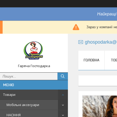
Найкращі 
Зараз у компанії н
ghospodarka@
ГОЛОВНА
ТО
Гаряча Господарка
Товари
Мобільні аксесуари
НАСІННЯ