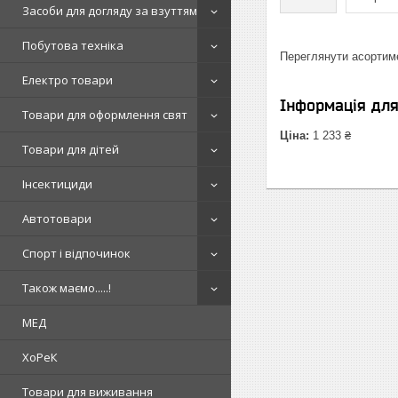
Засоби для догляду за взуттям
Побутова техніка
Переглянути асортим
Електро товари
Інформація дл
Товари для оформлення свят
Ціна:
1 233 ₴
Товари для дітей
Інсектициди
Автотовари
Спорт і відпочинок
Також маємо.....!
МЕД
ХоРеК
Товари для виживання