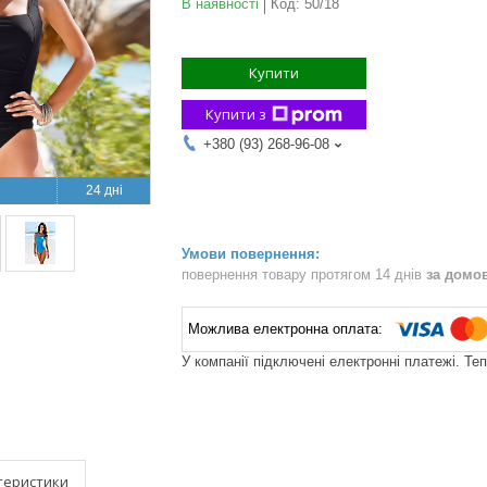
В наявності
Код:
50/18
Купити
Купити з
+380 (93) 268-96-08
24 дні
повернення товару протягом 14 днів
за домо
У компанії підключені електронні платежі. Те
теристики