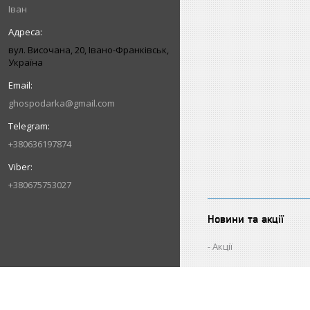
Іван
вул. Височана, 20, Івано-Франківськ,
Україна
ghospodarka@gmail.com
+380636197874
+380675753027
Новини та акції
Акції