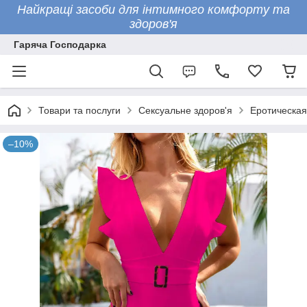
Найкращі засоби для інтимного комфорту та
здоров'я
Гаряча Господарка
Товари та послуги
Сексуальне здоров'я
Еротическая
–10%