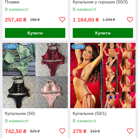
Плавки
Купальник у горошок (50/3)
В наявності
В наявності
257,40
1 164,60
₴
₴
286 ₴
1 294 ₴
Купити
Купити
–10%
–10%
Купальник (50)
Купальник (50/1)
В наявності
В наявності
742,50
279
₴
₴
825 ₴
310 ₴