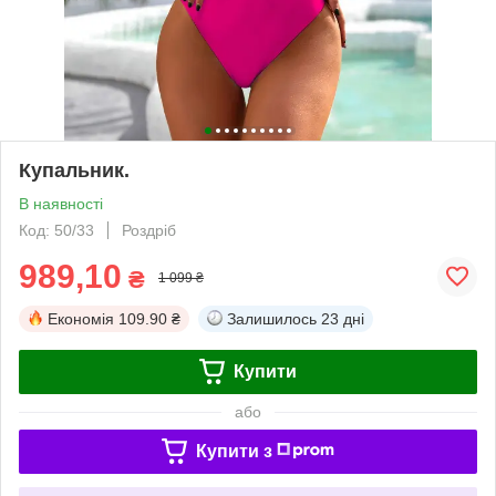
Купальник.
В наявності
Код: 50/33
Роздріб
989,10
₴
1 099 ₴
Економія
109.90 ₴
Залишилось
23 дні
Купити
або
Купити з