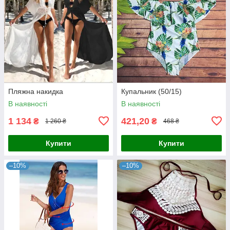
Пляжна накидка
Купальник (50/15)
В наявності
В наявності
1 134
421,20
₴
₴
1 260 ₴
468 ₴
Купити
Купити
–10%
–10%