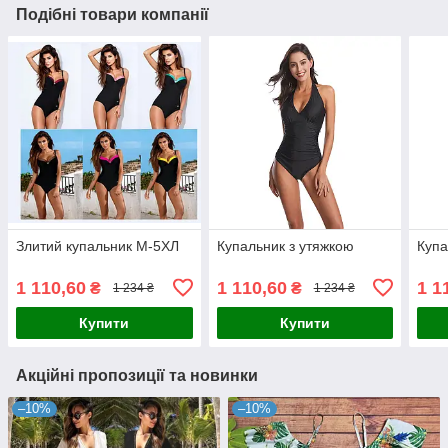
Подібні товари компанії
Злитий купальник М-5ХЛ
Купальник з утяжкою
Купа
1 110,60
1 110,60
1 1
₴
₴
1 234 ₴
1 234 ₴
Купити
Купити
Акційні пропозиції та новинки
–10%
–10%