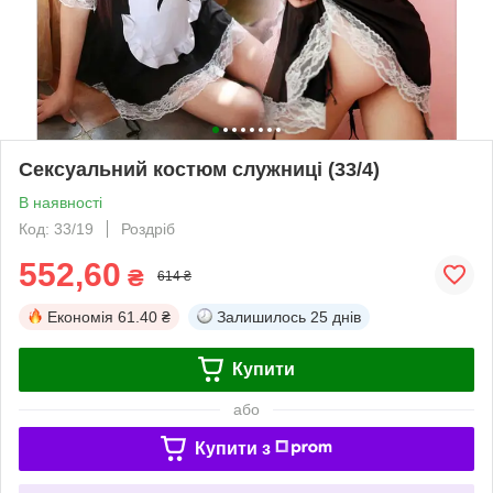
Сексуальний костюм служниці (33/4)
В наявності
Код: 33/19
Роздріб
552,60
₴
614 ₴
Економія
61.40 ₴
Залишилось
25 днів
Купити
або
Купити з