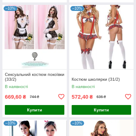
–10%
–10%
Сексуальний костюм покоївки
(33/2)
Костюм школярки (31/2)
В наявності
В наявності
669,60
572,40
₴
₴
744 ₴
636 ₴
Купити
Купити
–10%
–10%