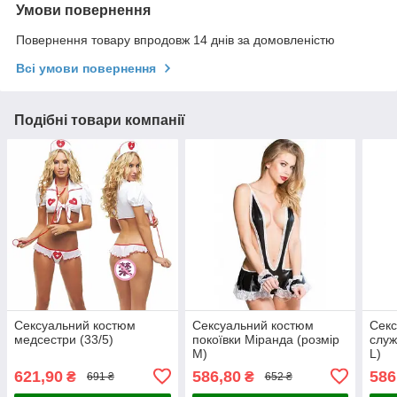
Умови повернення
Повернення товару впродовж 14 днів за домовленістю
Всі умови повернення
Подібні товари компанії
Сексуальний костюм
Сексуальний костюм
Секс
медсестри (33/5)
покоївки Міранда (розмір
служ
М)
L)
621,90
586,80
586
₴
₴
691 ₴
652 ₴