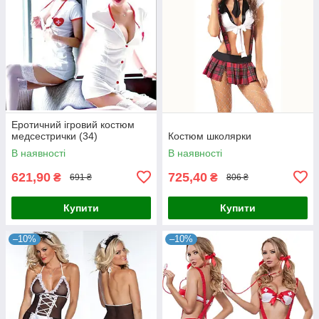
Еротичний ігровий костюм
медсестрички (34)
Костюм школярки
В наявності
В наявності
621,90
725,40
₴
₴
691 ₴
806 ₴
Купити
Купити
–10%
–10%