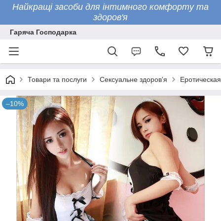
Найкращі засоби для інтимного комфорту та
здоров'я
Гаряча Господарка
Товари та послуги
Сексуальне здоров'я
Еротическая
–10%