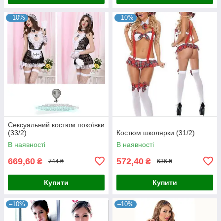
–10%
–10%
Сексуальний костюм покоївки
(33/2)
Костюм школярки (31/2)
В наявності
В наявності
669,60
572,40
₴
₴
744 ₴
636 ₴
Купити
Купити
–10%
–10%