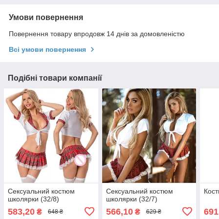
Умови повернення
Повернення товару впродовж 14 днів за домовленістю
Всі умови повернення
Подібні товари компанії
Сексуальний костюм
Сексуальний костюм
Кос
школярки (32/8)
школярки (32/7)
583,20
566,10
691
₴
₴
648 ₴
629 ₴