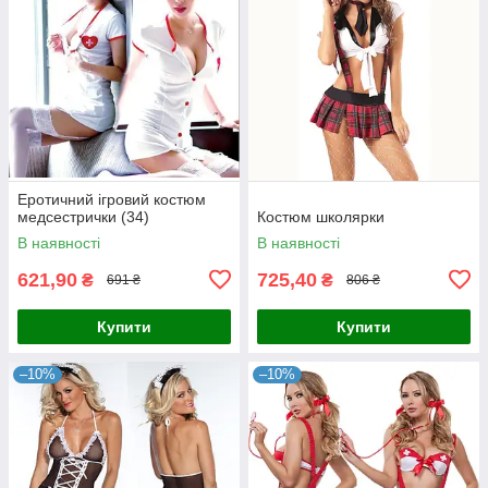
Еротичний ігровий костюм
медсестрички (34)
Костюм школярки
В наявності
В наявності
621,90
725,40
₴
₴
691 ₴
806 ₴
Купити
Купити
–10%
–10%