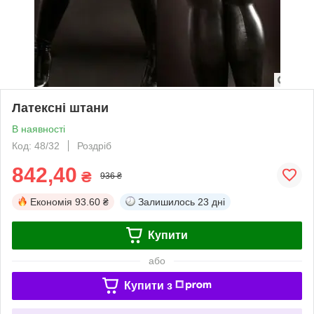
Латексні штани
В наявності
Код: 48/32
Роздріб
842,40
₴
936 ₴
Економія
93.60 ₴
Залишилось
23 дні
Купити
або
Купити з