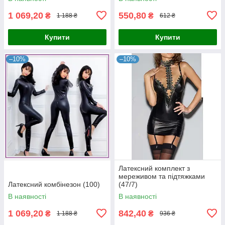
1 069,20
550,80
₴
₴
1 188 ₴
612 ₴
Купити
Купити
–10%
–10%
Латексний комплект з
мереживом та підтяжками
Латексний комбінезон (100)
(47/7)
В наявності
В наявності
1 069,20
842,40
₴
₴
1 188 ₴
936 ₴