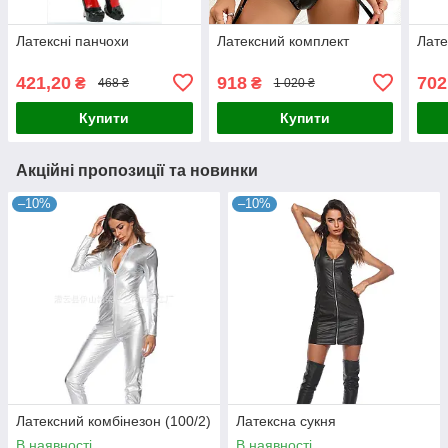
Латексні панчохи
Латексний комплект
Лате
421,20
918
702
₴
₴
468 ₴
1 020 ₴
Купити
Купити
Акційні пропозиції та новинки
–10%
–10%
Латексний комбінезон (100/2)
Латексна сукня
В наявності
В наявності