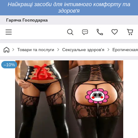
Найкращі засоби для інтимного комфорту та
здоров'я
Гаряча Господарка
Товари та послуги
Сексуальне здоров'я
Еротическая
–10%