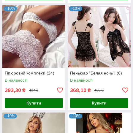
–10%
–10%
Гіпюровий комплект! (24)
Пеньюар "Белая ночь"! (6)
В наявності
В наявності
393,30
368,10
₴
₴
437 ₴
409 ₴
Купити
Купити
–10%
–10%