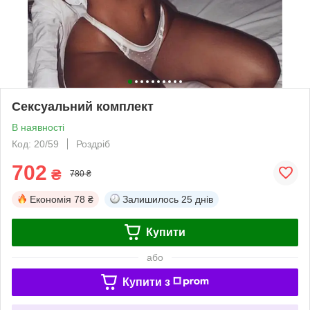
Сексуальний комплект
В наявності
Код: 20/59
Роздріб
702
₴
780 ₴
Економія
78 ₴
Залишилось
25 днів
Купити
або
Купити з