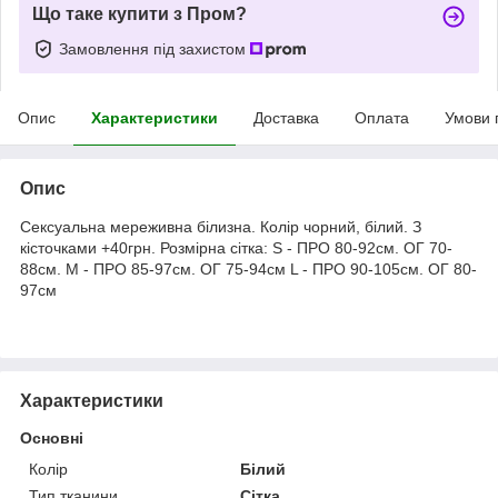
Що таке купити з Пром?
Замовлення під захистом
Опис
Характеристики
Доставка
Оплата
Умови 
Опис
Сексуальна мереживна білизна. Колір чорний, білий. З
кісточками +40грн. Розмірна сітка: S - ПРО 80-92см. ОГ 70-
88см. M - ПРО 85-97см. ОГ 75-94см L - ПРО 90-105см. ОГ 80-
97см
Характеристики
Основні
Колір
Білий
Тип тканини
Сітка