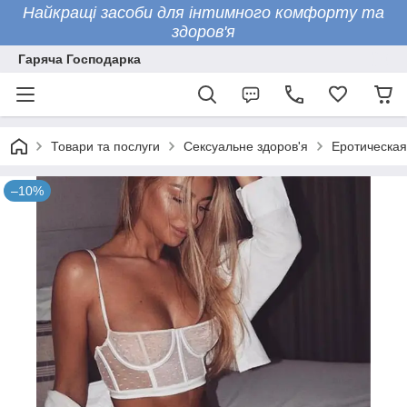
Найкращі засоби для інтимного комфорту та
здоров'я
Гаряча Господарка
Товари та послуги
Сексуальне здоров'я
Еротическая
–10%