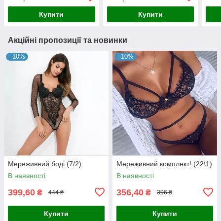
Купити
Купити
Акційні пропозиції та новинки
–10%
–10%
Мереживний боді (7/2)
Мереживний комплект! (22\1)
В наявності
В наявності
399,60
356,40
₴
₴
444 ₴
396 ₴
Купити
Купити