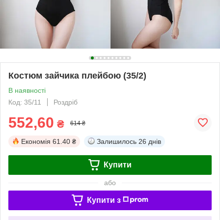
Костюм зайчика плейбою (35/2)
В наявності
Код: 35/11
Роздріб
552,60
₴
614 ₴
Економія
61.40 ₴
Залишилось
26 днів
Купити
або
Купити з