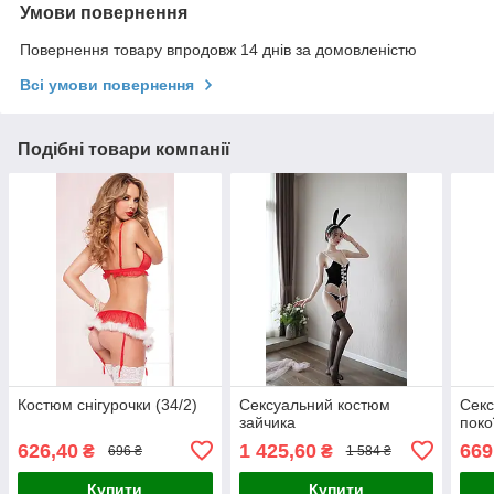
Умови повернення
Повернення товару впродовж 14 днів за домовленістю
Всі умови повернення
Подібні товари компанії
Костюм снігурочки (34/2)
Сексуальний костюм
Секс
зайчика
поко
626,40
1 425,60
669
₴
₴
696 ₴
1 584 ₴
Купити
Купити