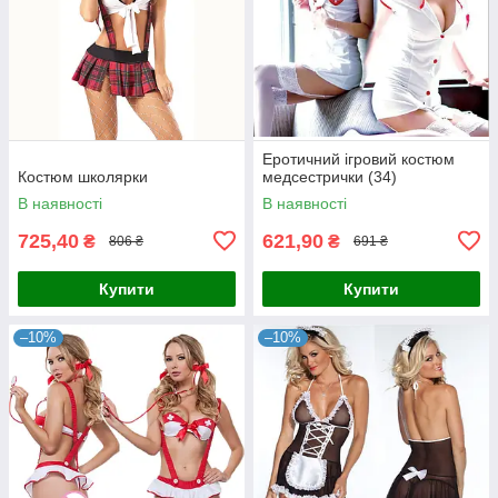
Еротичний ігровий костюм
Костюм школярки
медсестрички (34)
В наявності
В наявності
725,40
621,90
₴
₴
806 ₴
691 ₴
Купити
Купити
–10%
–10%