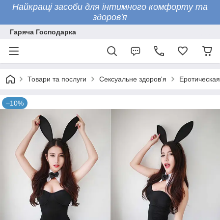
Найкращі засоби для інтимного комфорту та
здоров'я
Гаряча Господарка
Товари та послуги
Сексуальне здоров'я
Еротическая
–10%