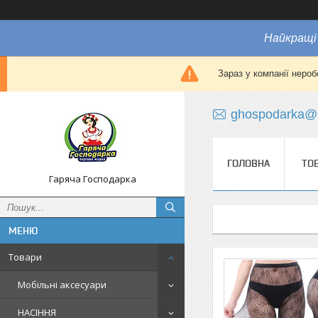
Найкращі 
Зараз у компанії нероб
ghospodarka@
ГОЛОВНА
ТО
Гаряча Господарка
Товари
Мобільні аксесуари
НАСІННЯ