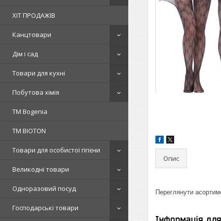
ХІТ ПРОДАЖІВ
Канцтовари
Дім і сад
Товари для кухні
Побутова хімія
ТМ Bogenia
ТМ BIOTON
Товари для особистої гігієни
Опис
Великодні товари
Одноразовий посуд
Переглянути асортим
Господарські товари
Інформація дл