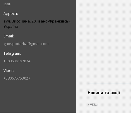
Іван
вул. Височана, 20, Івано-Франківськ,
Україна
ghospodarka@gmail.com
+380636197874
+380675753027
Новини та акції
Акції