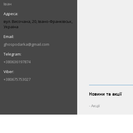
Іван
вул. Височана, 20, Івано-Франківськ,
Україна
ghospodarka@gmail.com
+380636197874
+380675753027
Новини та акції
Акції