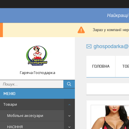
Найкращі 
Зараз у компанії не
ghospodarka@
ГОЛОВНА
ТО
Гаряча Господарка
Товари
Мобільні аксесуари
НАСІННЯ