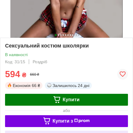
Сексуальний костюм школярки
В наявності
Код: 31/15
Роздріб
594
₴
660 ₴
Економія
66 ₴
Залишилось
24 дні
Купити
або
Купити з