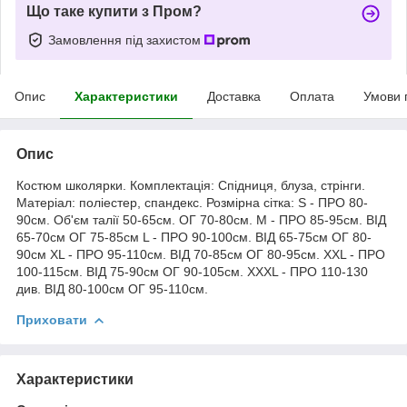
Що таке купити з Пром?
Замовлення під захистом
Опис
Характеристики
Доставка
Оплата
Умови 
Опис
Костюм школярки. Комплектація: Спідниця, блуза, стрінги.
Матеріал: поліестер, спандекс. Розмірна сітка: S - ПРО 80-
90см. Об'єм талії 50-65см. ОГ 70-80см. M - ПРО 85-95см. ВІД
65-70см ОГ 75-85см L - ПРО 90-100см. ВІД 65-75см ОГ 80-
90см XL - ПРО 95-110см. ВІД 70-85см ОГ 80-95см. XXL - ПРО
100-115см. ВІД 75-90см ОГ 90-105см. XXXL - ПРО 110-130
див. ВІД 80-100см ОГ 95-110см.
Приховати
Характеристики