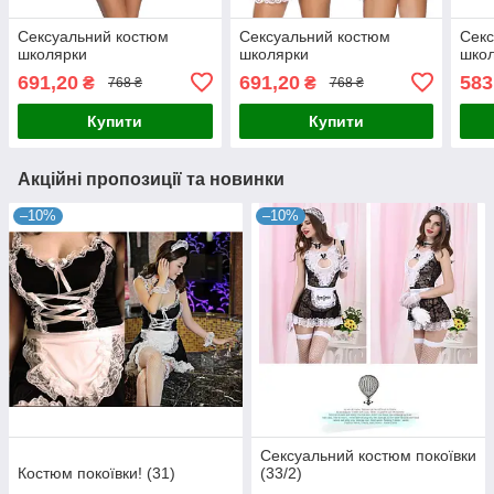
Сексуальний костюм
Сексуальний костюм
Секс
школярки
школярки
школ
691,20
691,20
583
₴
₴
768 ₴
768 ₴
Купити
Купити
Акційні пропозиції та новинки
–10%
–10%
Сексуальний костюм покоївки
Костюм покоївки! (31)
(33/2)