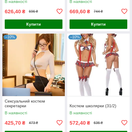
В наявності
В наявності
626,40
669,60
₴
₴
696 ₴
744 ₴
Купити
Купити
–10%
–10%
Сексуальний костюм
секретарки
Костюм школярки (31/2)
В наявності
В наявності
425,70
572,40
₴
₴
473 ₴
636 ₴