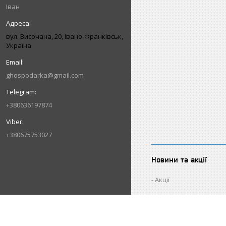
Іван
вул. Височана, 20, Івано-Франківськ,
Україна
ghospodarka@gmail.com
+380636197874
+380675753027
Новини та акції
Акції