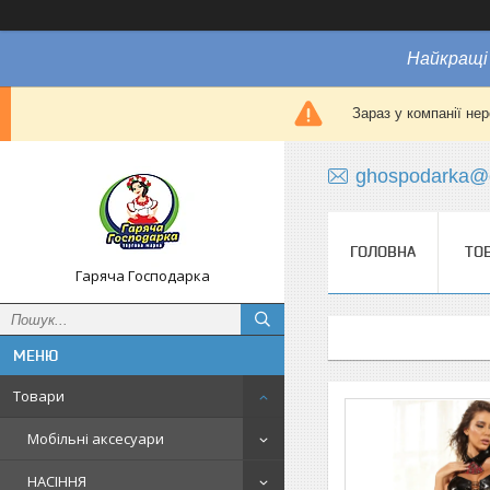
Найкращі 
Зараз у компанії не
ghospodarka@
ГОЛОВНА
ТО
Гаряча Господарка
Товари
Мобільні аксесуари
НАСІННЯ