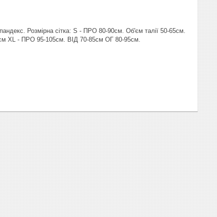
андекс. Розмірна сітка: S - ПРО 80-90см. Об'єм талії 50-65см.
см XL - ПРО 95-105см. ВІД 70-85см ОГ 80-95см.