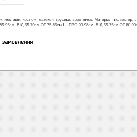
лектація: костюм, латексні трусики, воротнічок. Матеріал: поліестер, сп
85-95см. ВІД 65-70см ОГ 75-85см L - ПРО 90-98см. ВІД 65-75см ОГ 80-90
я замовлення