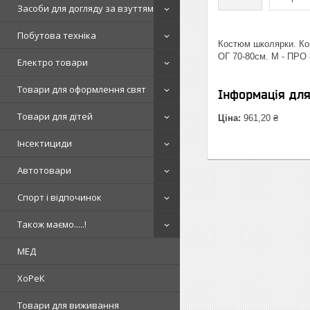
Засоби для догляду за взуттям
Побутова техніка
Костюм школярки. Комп
ОГ 70-80см. M - ПРО 
Електро товари
Товари для оформлення свят
Інформація дл
Товари для дітей
Ціна:
961,20 ₴
Інсектициди
Автотовари
Спорт і відпочинок
Також маємо.....!
МЕД
ХоРеК
Товари для виживання