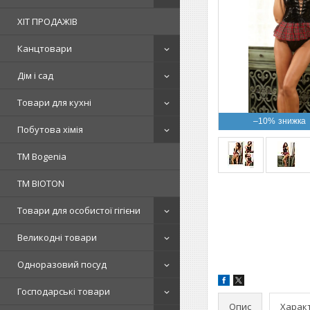
ХІТ ПРОДАЖІВ
Канцтовари
Дім і сад
Товари для кухні
–10%
Побутова хімія
ТМ Bogenia
ТМ BIOTON
Товари для особистої гігієни
Великодні товари
Одноразовий посуд
Господарські товари
Опис
Харак