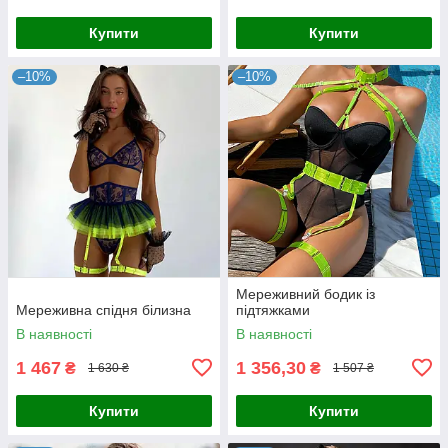
Купити
Купити
–10%
–10%
Мереживний бодик із
Мереживна спідня білизна
підтяжками
В наявності
В наявності
1 467
1 356,30
₴
₴
1 630 ₴
1 507 ₴
Купити
Купити