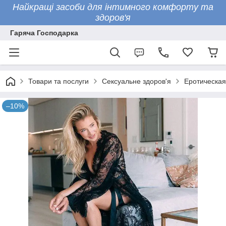
Найкращі засоби для інтимного комфорту та
здоров'я
Гаряча Господарка
Товари та послуги
Сексуальне здоров'я
Еротическая
–10%