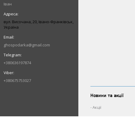
Іван
вул. Височана, 20, Івано-Франківськ,
Україна
ghospodarka@gmail.com
+380636197874
+380675753027
Новини та акції
Акції