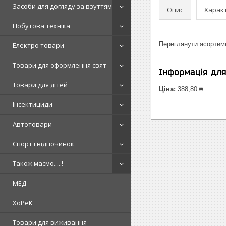
Засоби для догляду за взуттям
Опис
Харак
Побутова техніка
Переглянути асортим
Електро товари
Товари для оформлення свят
Інформація дл
Товари для дітей
Ціна:
388,80 ₴
Інсектициди
Автотовари
Спорт і відпочинок
Також маємо.....!
МЕД
ХоРеК
Товари для виживання