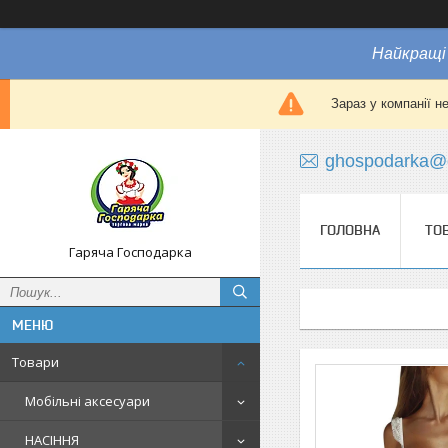
Найкращі 
Зараз у компанії н
ghospodarka@
ГОЛОВНА
ТО
Гаряча Господарка
Товари
Мобільні аксесуари
НАСІННЯ