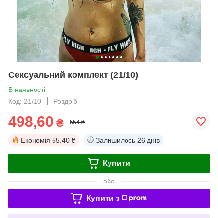
Сексуальний комплект (21/10)
В наявності
Код: 21/10
Роздріб
498,60
₴
554 ₴
Економія
55.40 ₴
Залишилось
26 днів
Купити
або
Купити з