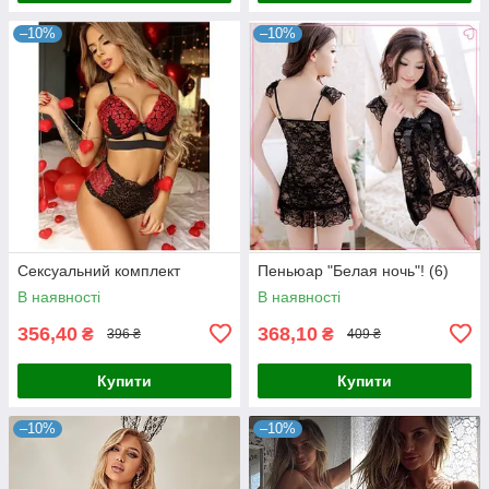
–10%
–10%
Сексуальний комплект
Пеньюар "Белая ночь"! (6)
В наявності
В наявності
356,40
368,10
₴
₴
396 ₴
409 ₴
Купити
Купити
–10%
–10%