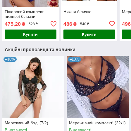
Гіпюровий комплект
Нижня білизна
Мере
нижньої білизни
475,20
486
496
₴
₴
528 ₴
540 ₴
Купити
Купити
Акційні пропозиції та новинки
–10%
–10%
Мереживний боді (7/2)
Мереживний комплект! (22\1)
В наявності
В наявності