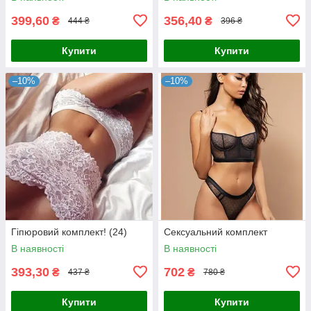
399,60
356,40
₴
₴
444 ₴
396 ₴
Купити
Купити
–10%
–10%
Гіпюровий комплект! (24)
Сексуальний комплект
В наявності
В наявності
393,30
702
₴
₴
437 ₴
780 ₴
Купити
Купити