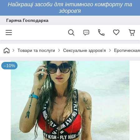
Найкращі засоби для інтимного комфорту та
здоров'я
Гаряча Господарка
Товари та послуги
Сексуальне здоров'я
Еротическая
–10%