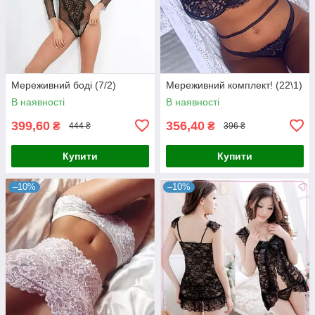
Мереживний боді (7/2)
Мереживний комплект! (22\1)
В наявності
В наявності
399,60
356,40
₴
₴
444 ₴
396 ₴
Купити
Купити
–10%
–10%