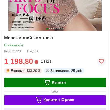
Мереживний комплект
В наявності
Код: 21/20
Роздріб
1 198,80
₴
1 332 ₴
Економія
133.20 ₴
Залишилось
25 днів
Купити
або
Купити з