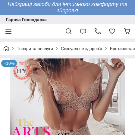
Найкращі засоби для інтимного комфорту та
здоров'я
Гаряча Господарка
Товари та послуги
Сексуальне здоров'я
Еротическая
–10%