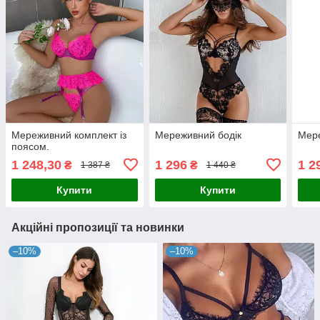
Мереживний комплект із
Мереживний бодік
Мер
поясом.
1 248,30
1 296
1 2
₴
₴
1 387 ₴
1 440 ₴
Купити
Купити
Акційні пропозиції та новинки
–10%
–10%