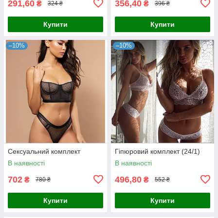
291,60
356,40
₴
₴
324 ₴
396 ₴
Купити
Купити
–10%
–10%
Сексуальний комплект
Гіпюровий комплект (24/1)
В наявності
В наявності
702
496,80
₴
₴
780 ₴
552 ₴
Купити
Купити