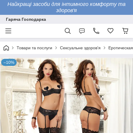
Найкращі засоби для інтимного комфорту та
здоров'я
Гаряча Господарка
Товари та послуги
Сексуальне здоров'я
Еротическая
–10%