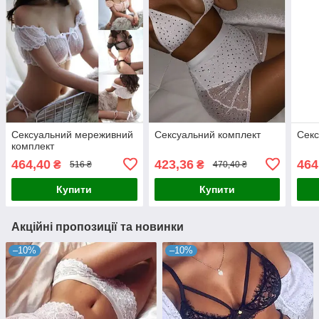
Сексуальний мереживний
Сексуальний комплект
Секс
комплект
464,40
423,36
464
₴
₴
516 ₴
470,40 ₴
Купити
Купити
Акційні пропозиції та новинки
–10%
–10%