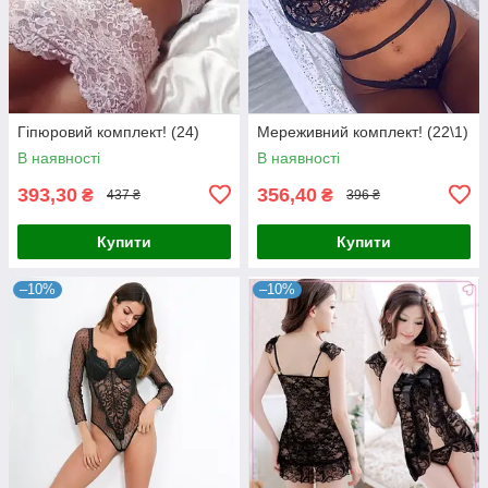
Гіпюровий комплект! (24)
Мереживний комплект! (22\1)
В наявності
В наявності
393,30
356,40
₴
₴
437 ₴
396 ₴
Купити
Купити
–10%
–10%