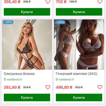
356,40
702
₴
₴
396 ₴
780 ₴
Купити
Купити
–10%
–10%
Сексуальна білизна
Гіпюровий комплект (24/1)
В наявності
В наявності
291,60
496,80
₴
₴
324 ₴
552 ₴
Купити
Купити