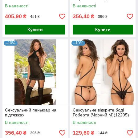
В наявності
В наявності
405,90
356,40
₴
₴
451 ₴
396 ₴
Купити
Купити
–10%
–10%
Сексуальний пеньюар на
Сексуальне відкрите боді
підтяжках
Роберта (Чорний М)(12205)
В наявності
В наявності
356,40
129,60
₴
₴
396 ₴
144 ₴