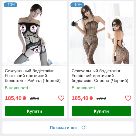
–10%
–10%
Сексуальный бодістокінг.
Сексуальный бодістокінг.
Розкішний еротичний
Розкішний еротичний
бодістокінг Рейчал (Чорний)
бодістокінг Серена (Чорний)
Розмір: універсал. (XS-XL)
Розмір: універсал. (XS-XL)
В наявності
В наявності
185,40
185,40
₴
₴
206 ₴
206 ₴
Купити
Купити
Показати ще