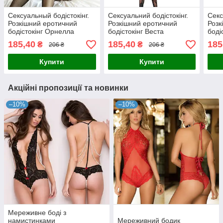
Сексуальный бодістокінг.
Сексуальний бодістокінг.
Секс
Розкішний еротичний
Розкішний еротичний
Розк
бодістокінг Орнелла
бодістокінг Веста
боді
(Чорний) Розмір:
(Черный) Розмір:
(Чор
185,40
185,40
185
₴
₴
206 ₴
206 ₴
універсал. (XS-XL)
універсал. (XS-XL)
унів
Купити
Купити
Акційні пропозиції та новинки
–10%
–10%
Мереживне боді з
намистинками
Мереживний бодик