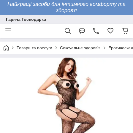
Найкращі засоби для інтимного комфорту та
здоров'я
Гаряча Господарка
Товари та послуги
Сексуальне здоров'я
Еротическая