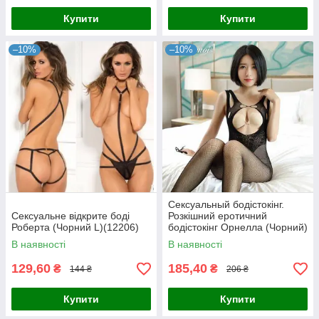
Купити
Купити
–10%
–10%
Сексуальный бодістокінг.
Сексуальне відкрите боді
Розкішний еротичний
Роберта (Чорний L)(12206)
бодістокінг Орнелла (Чорний)
Розмір: універсал. (XS-XL)
В наявності
В наявності
129,60
185,40
₴
₴
144 ₴
206 ₴
Купити
Купити