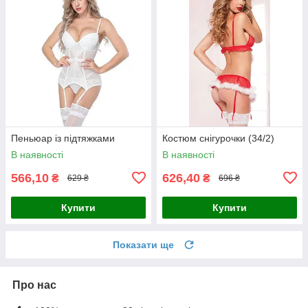
Пеньюар із підтяжками
Костюм снігурочки (34/2)
В наявності
В наявності
566,10
626,40
₴
₴
629 ₴
696 ₴
Купити
Купити
Показати ще
Про нас