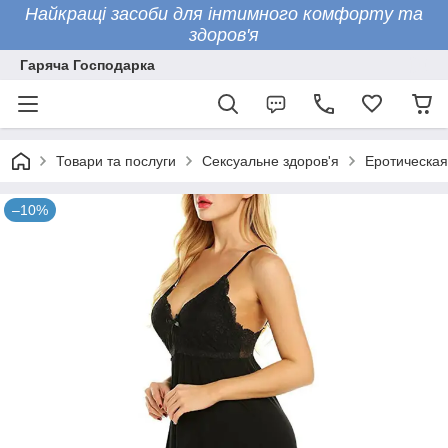
Найкращі засоби для інтимного комфорту та
здоров'я
Гаряча Господарка
Товари та послуги
Сексуальне здоров'я
Еротическая
–10%