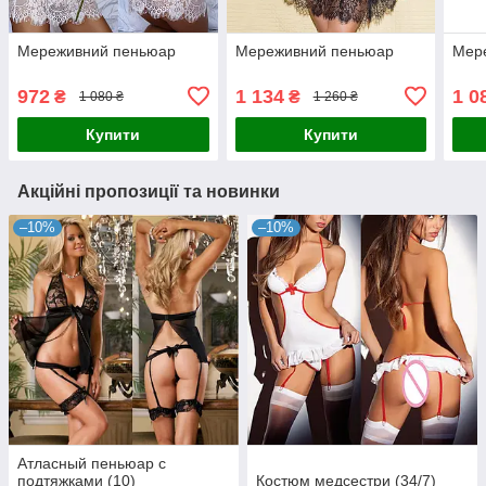
Мереживний пеньюар
Мереживний пеньюар
Мер
972
1 134
1 0
₴
₴
1 080 ₴
1 260 ₴
Купити
Купити
Акційні пропозиції та новинки
–10%
–10%
Атласный пеньюар с
подтяжками (10)
Костюм медсестри (34/7)