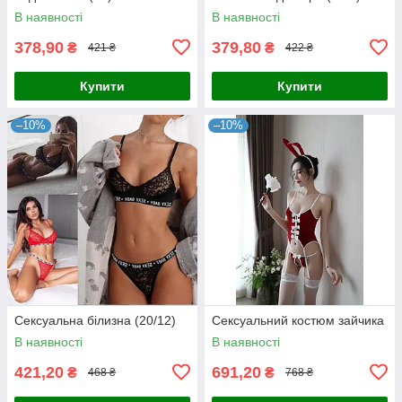
В наявності
В наявності
378,90
379,80
₴
₴
421 ₴
422 ₴
Купити
Купити
–10%
–10%
Сексуальна білизна (20/12)
Сексуальний костюм зайчика
В наявності
В наявності
421,20
691,20
₴
₴
468 ₴
768 ₴