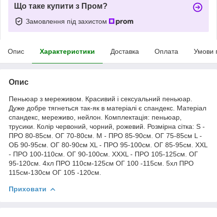
Що таке купити з Пром?
Замовлення під захистом
Опис
Характеристики
Доставка
Оплата
Умови 
Опис
Пеньюар з мереживом. Красивий і сексуальний пеньюар.
Дуже добре тягнеться так-як в матеріалі є спандекс. Матеріал
спандекс, мереживо, нейлон. Комплектація: пеньюар,
трусики. Колір червоний, чорний, рожевий. Розмірна сітка: S -
ПРО 80-85см. ОГ 70-80см. M - ПРО 85-90см. ОГ 75-85см L -
ОБ 90-95см. ОГ 80-90см XL - ПРО 95-100см. ОГ 85-95см. XXL
- ПРО 100-110см. ОГ 90-100см. XXXL - ПРО 105-125см. ОГ
95-120см. 4хл ПРО 110см-125см ОГ 100 -115см. 5хл ПРО
115см-130см ОГ 105 -120см.
Приховати