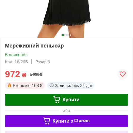
Мереживний пеньюар
В наявності
Код: 16/26Б
Роздріб
972
₴
1 080 ₴
Економія
108 ₴
Залишилось
24 дні
Купити
або
Купити з