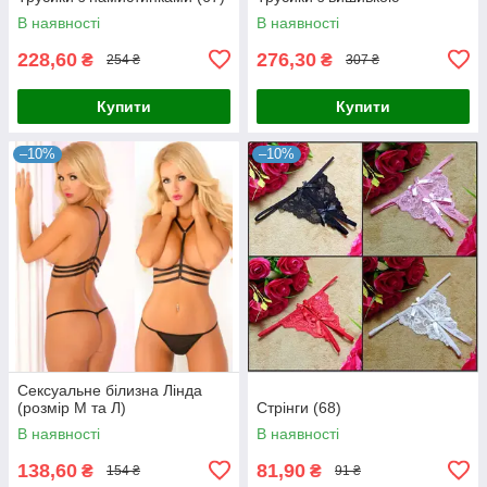
В наявності
В наявності
228,60
276,30
₴
₴
254 ₴
307 ₴
Купити
Купити
–10%
–10%
Сексуальне білизна Лінда
(розмір М та Л)
Стрінги (68)
В наявності
В наявності
138,60
81,90
₴
₴
154 ₴
91 ₴