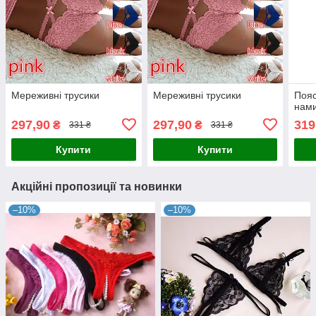
Мереживні трусики
Мереживні трусики
Пояс
нам
297,90
297,90
319
₴
₴
331 ₴
331 ₴
Купити
Купити
Акційні пропозиції та новинки
–10%
–10%