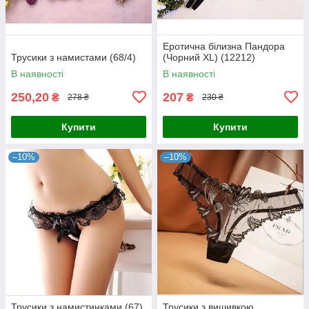
Еротична білизна Пандора
Трусики з намистами (68/4)
(Чорний XL) (12212)
В наявності
В наявності
250,20
207
₴
₴
278 ₴
230 ₴
Купити
Купити
–10%
–10%
Трусики з намистинками (67)
Трусики з вишивкою