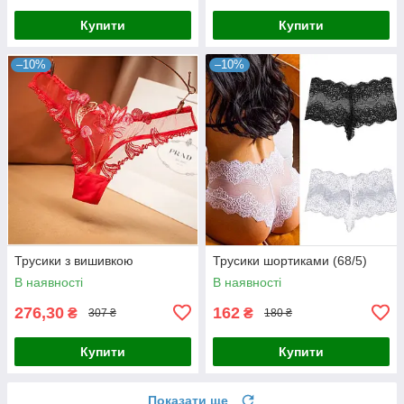
Купити
Купити
–10%
–10%
Трусики з вишивкою
Трусики шортиками (68/5)
В наявності
В наявності
276,30
162
₴
₴
307 ₴
180 ₴
Купити
Купити
Показати ще